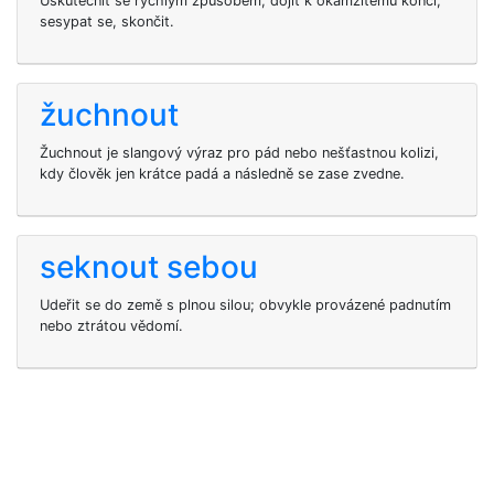
Uskutečnit se rychlým způsobem, dojít k okamžitému konci;
sesypat se, skončit.
žuchnout
Žuchnout je slangový výraz pro pád nebo nešťastnou kolizi,
kdy člověk jen krátce padá a následně se zase zvedne.
seknout sebou
Udeřit se do země s plnou silou; obvykle provázené padnutím
nebo ztrátou vědomí.