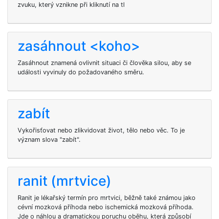
zvuku, který vznikne při kliknutí na tl
zasáhnout <koho>
Zasáhnout znamená ovlivnit situaci či člověka silou, aby se
události vyvinuly do požadovaného směru.
zabít
Vykořisťovat nebo zlikvidovat život, tělo nebo věc. To je
význam slova "zabít".
ranit (mrtvice)
Ranit je lékařský termín pro mrtvici, běžně také známou jako
cévní mozková příhoda nebo ischemická mozková příhoda.
Jde o náhlou a dramatickou poruchu oběhu, která způsobí