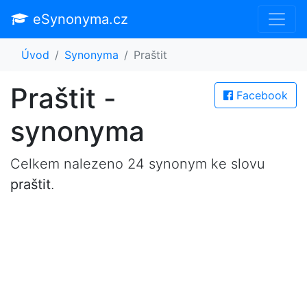
eSynonyma.cz
Úvod
Synonyma
Praštit
Praštit -
Facebook
synonyma
Celkem nalezeno 24 synonym ke slovu
praštit
.