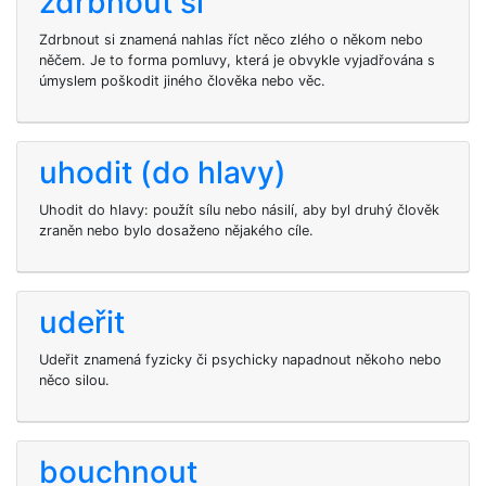
zdrbnout si
Zdrbnout si znamená nahlas říct něco zlého o někom nebo
něčem. Je to forma pomluvy, která je obvykle vyjadřována s
úmyslem poškodit jiného člověka nebo věc.
uhodit (do hlavy)
Uhodit do hlavy: použít sílu nebo násilí, aby byl druhý člověk
zraněn nebo bylo dosaženo nějakého cíle.
udeřit
Udeřit znamená fyzicky či psychicky napadnout někoho nebo
něco silou.
bouchnout