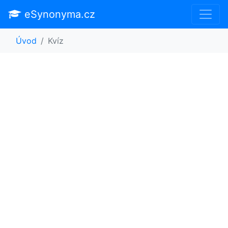
eSynonyma.cz
Úvod
Kvíz