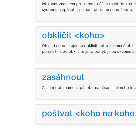
Infikovat znamená proniknout něčím (např. bakteri
systému a způsobit nemoc, poruchu nebo škodu.
obklíčit <koho>
Oblastí nebo skupinou obklíčit koho znamená obkl
pohyb tím, že obklíčíte jeho pohyb jinou skupinou 
zasáhnout
Zasáhnout znamená působit na něco silně nebo inte
poštvat <koho na koh