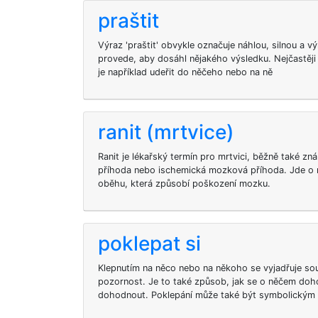
praštit
Výraz 'praštit' obvykle označuje náhlou, silnou a v
provede, aby dosáhl nějakého výsledku. Nejčastěji 
je například udeřit do něčeho nebo na ně
ranit (mrtvice)
Ranit je lékařský termín pro mrtvici, běžně také z
příhoda nebo ischemická mozková příhoda. Jde o 
oběhu, která způsobí poškození mozku.
poklepat si
Klepnutím na něco nebo na někoho se vyjadřuje so
pozornost. Je to také způsob, jak se o něčem do
dohodnout. Poklepání může také být symbolickým