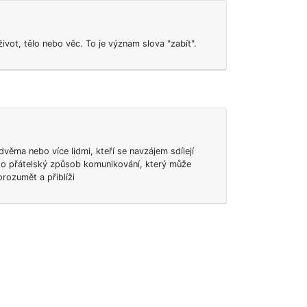
ivot, tělo nebo věc. To je význam slova "zabít".
věma nebo více lidmi, kteří se navzájem sdílejí
 to přátelský způsob komunikování, který může
ozumět a přiblíži