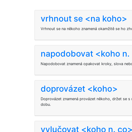
vrhnout se <na koho>
Vrhnout se na někoho znamená okamžitě se ho zhost
napodobovat <koho n.
Napodobovat znamená opakovat kroky, slova nebo
doprovázet <koho>
Doprovázet znamená provázet někoho, držet se s 
dobu.
vylučovat <koho n. co