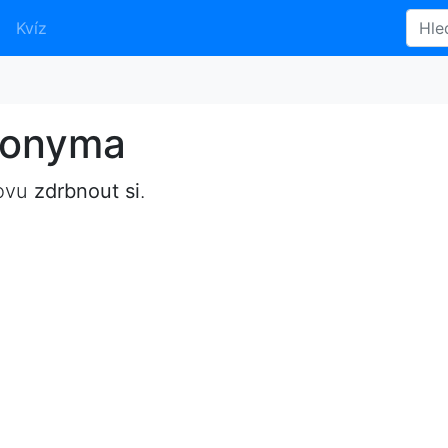
Kvíz
ynonyma
lovu
zdrbnout si
.