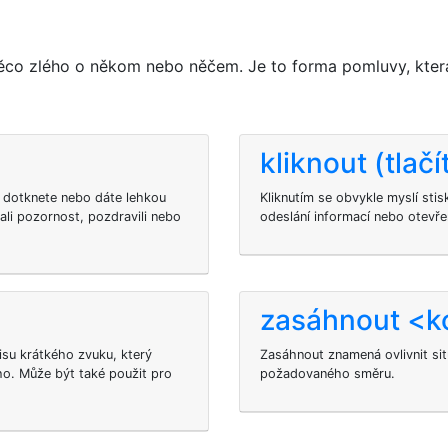
něco zlého o někom nebo něčem. Je to forma pomluvy, kter
kliknout (tlač
e dotknete nebo dáte lehkou
Kliknutím se obvykle myslí stis
ali pozornost, pozdravili nebo
odeslání informací nebo otevře
zasáhnout <
isu krátkého zvuku, který
Zasáhnout znamená ovlivnit situ
o. Může být také použit pro
požadovaného směru.