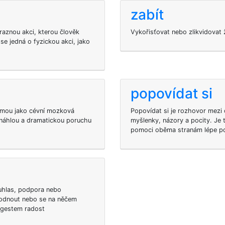
zabít
ýraznou akci, kterou člověk
Vykořisťovat nebo zlikvidovat ž
se jedná o fyzickou akci, jako
popovídat si
námou jako cévní mozková
Popovídat si je rozhovor mezi d
náhlou a dramatickou poruchu
myšlenky, názory a pocity. Je
pomoci oběma stranám lépe por
uhlas, podpora nebo
hodnout nebo se na něčem
 gestem radost