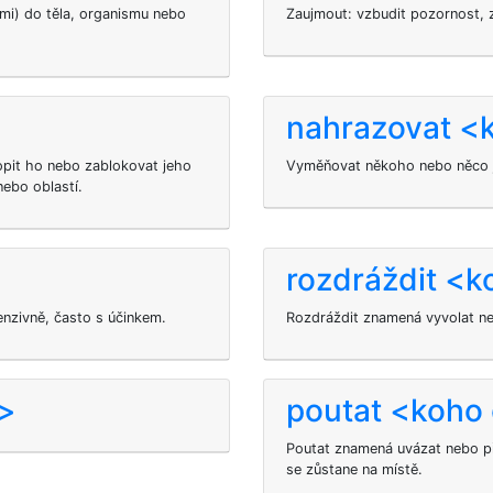
emi) do těla, organismu nebo
Zaujmout: vzbudit pozornost, 
nahrazovat <
opit ho nebo zablokovat jeho
Vyměňovat někoho nebo něco ji
nebo oblastí.
rozdráždit <
nzivně, často s účinkem.
Rozdráždit znamená vyvolat ne
o>
poutat <koho
Poutat znamená uvázat nebo př
se zůstane na místě.