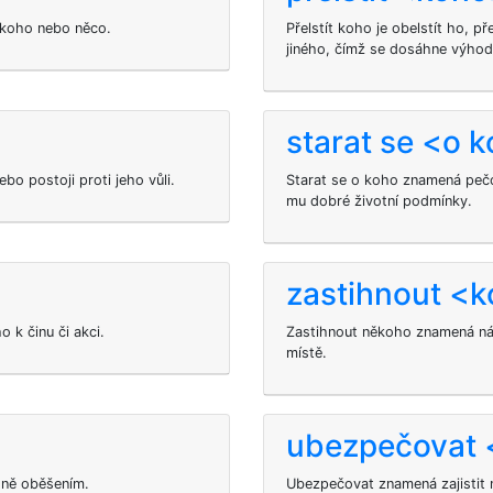
někoho nebo něco.
Přelstít koho je obelstít ho, 
jiného, čímž se dosáhne výho
>
starat se <o 
ebo postoji proti jeho vůli.
Starat se o koho znamená pečo
mu dobré životní podmínky.
>
zastihnout <
 k činu či akci.
Zastihnout někoho znamená ná
místě.
ubezpečovat
dně oběšením.
Ubezpečovat znamená zajistit 