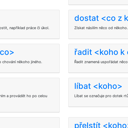
dostat <co z 
it, například práce či úkol.
Získat násilím něco od někoho.
 co>
řadit <koho 
 chování někoho jiného.
Řadit znamená uspořádat něco 
líbat <koho>
ním a provádět ho po celou
Líbat se označuje pro dotek rt
>
přelstít <koh