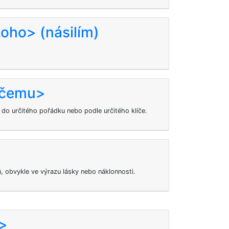
koho> (násilím)
k čemu>
do určitého pořádku nebo podle určitého klíče.
ů, obvykle ve výrazu lásky nebo náklonnosti.
o>