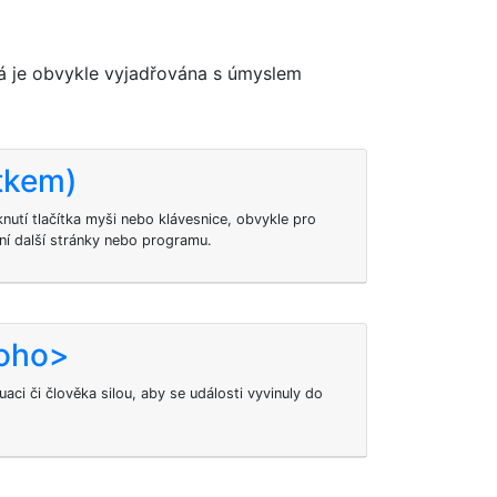
á je obvykle vyjadřována s úmyslem
ítkem)
knutí tlačítka myši nebo klávesnice, obvykle pro
ní další stránky nebo programu.
koho>
aci či člověka silou, aby se události vyvinuly do