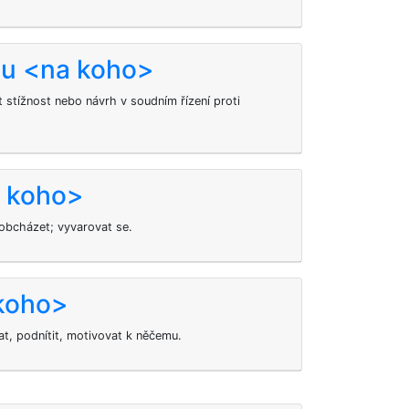
bu <na koho>
stížnost nebo návrh v soudním řízení proti
z koho>
obcházet; vyvarovat se.
koho>
t, podnítit, motivovat k něčemu.