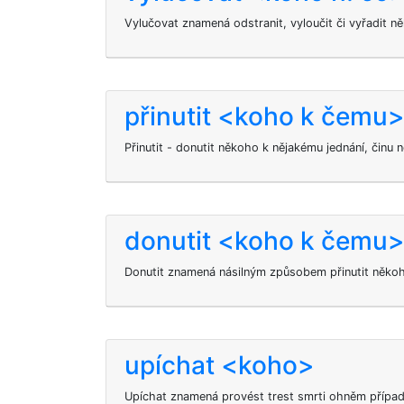
Vylučovat znamená odstranit, vyloučit či vyřadit 
přinutit <koho k čemu
Přinutit - donutit někoho k nějakému jednání, činu n
donutit <koho k čemu
Donutit znamená násilným způsobem přinutit někoho
upíchat <koho>
Upíchat znamená provést trest smrti ohněm přípa