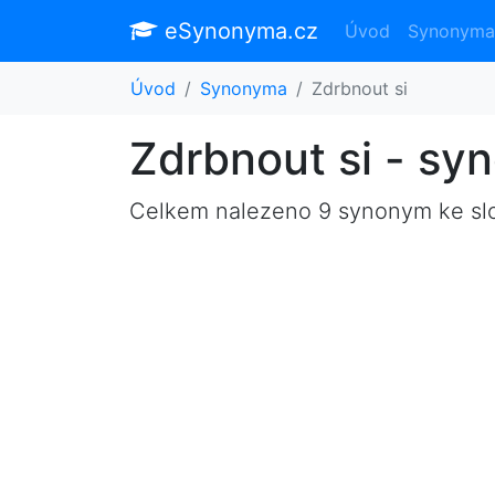
eSynonyma.cz
Úvod
Synonyma
Úvod
Synonyma
Zdrbnout si
Zdrbnout si - s
Celkem nalezeno 9 synonym ke s