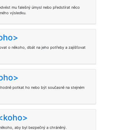
předvést mu falešný úmysl nebo předstírat něco
dného výsledku.
koho>
vat o někoho, dbát na jeho potřeby a zajišťovat
koho>
hodně potkat ho nebo být současně na stejném
 <koho>
někoho, aby byl bezpečný a chráněný.