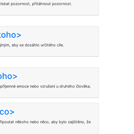
získat pozornost, přitáhnout pozornost.
koho>
ným, aby se dosáhlo určitého cíle.
koho>
příjemné emoce nebo vzrušení u druhého člověka.
 co>
ipoutat někoho nebo něco, aby bylo zajištěno, že