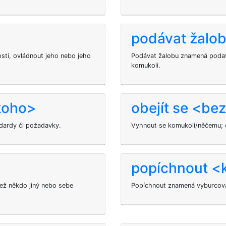
podávat žalo
sti, ovládnout jeho nebo jeho
Podávat žalobu znamená podat 
komukoli.
koho>
obejít se <be
ndardy či požadavky.
Vyhnout se komukoli/něčemu; 
popíchnout <
ež někdo jiný nebo sebe
Popíchnout
znamená vyburcova