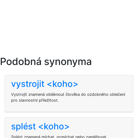
Podobná synonyma
vystrojit <koho>
Vystrojit znamená obléknout člověka do ozdobného oblečení
pro slavnostní příležitost.
splést <koho>
Splést
znamená míchat, pomíchat nebo zaměňovat