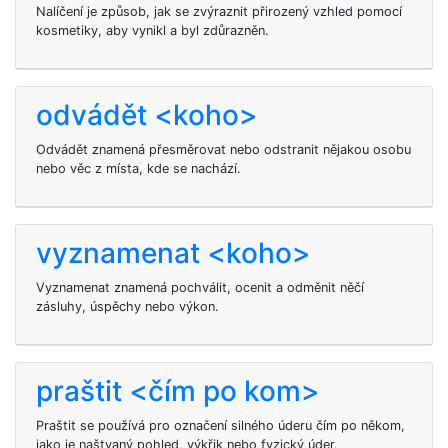
Nalíčení je způsob, jak se zvýraznit přirozený vzhled pomocí
kosmetiky, aby vynikl a byl zdůrazněn.
odvádět <koho>
Odvádět znamená přesměrovat nebo odstranit nějakou osobu
nebo věc z místa, kde se nachází.
vyznamenat <koho>
Vyznamenat znamená pochválit, ocenit a odměnit něčí
zásluhy, úspěchy nebo výkon.
praštit <čím po kom>
Praštit se používá pro označení silného úderu čím po někom,
jako je naštvaný pohled, výkřik nebo fyzický úder.