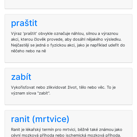
praštit
Výraz 'praštit' obvykle označuje náhlou, silnou a výraznou
akci, kterou člověk provede, aby dosáhl nějakého výsledku.
Nejčastěji se jedná o fyzickou akci, jako je například udeřit do
něčeho nebo na ně
zabít
Vykořisťovat nebo zlikvidovat život, tělo nebo věc. To je
význam slova "zabít".
ranit (mrtvice)
Ranit je lékařský termín pro mrtvici, běžně také známou jako
cévní mozková příhoda nebo ischemická mozková příhoda.