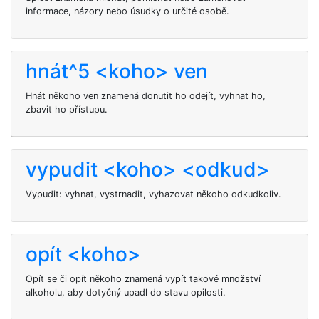
informace, názory nebo úsudky o určité osobě.
hnát^5 <koho> ven
Hnát někoho ven znamená donutit ho odejít, vyhnat ho,
zbavit ho přístupu.
vypudit <koho> <odkud>
Vypudit: vyhnat, vystrnadit, vyhazovat někoho odkudkoliv.
opít <koho>
Opít se či opít někoho znamená vypít takové množství
alkoholu, aby dotyčný upadl do stavu opilosti.