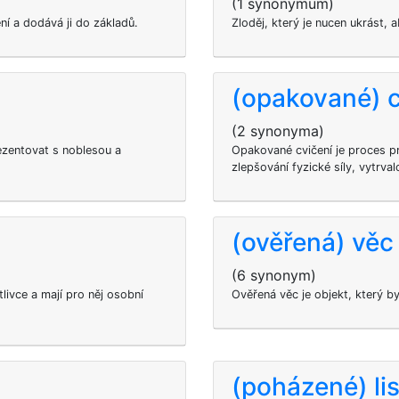
(1 synonymum)
ní a dodává ji do základů.
Zloděj, který je nucen ukrást, 
(opakované) c
(2 synonyma)
ezentovat s noblesou a
Opakované cvičení je proces pr
zlepšování fyzické síly, vytrval
(ověřená) věc
(6 synonym)
tlivce a mají pro něj osobní
Ověřená věc je objekt, který b
(poházené) lis