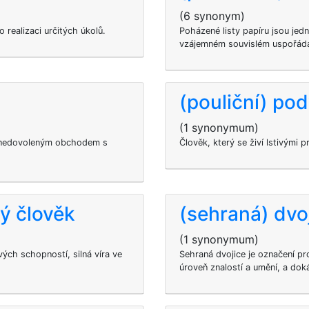
(6 synonym)
 realizaci určitých úkolů.
Poházené listy papíru jsou jed
vzájemném souvislém uspořádá
(pouliční) po
(1 synonymum)
á nedovoleným obchodem s
Člověk, který se živí lstivými 
ý člověk
(sehraná) dvo
(1 synonymum)
ých schopností, silná víra ve
Sehraná dvojice je označení pro
úroveň znalostí a umění, a dok