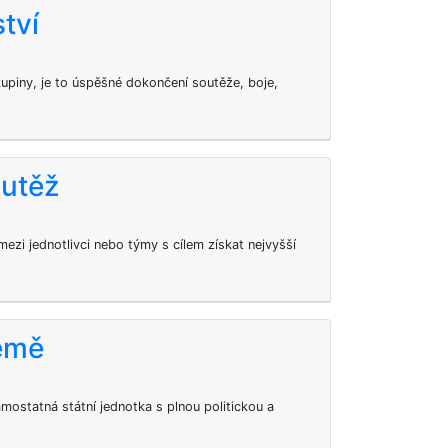
ství
skupiny, je to úspěšné dokončení soutěže, boje,
outěž
ezi jednotlivci nebo týmy s cílem získat nejvyšší
země
amostatná státní jednotka s plnou politickou a