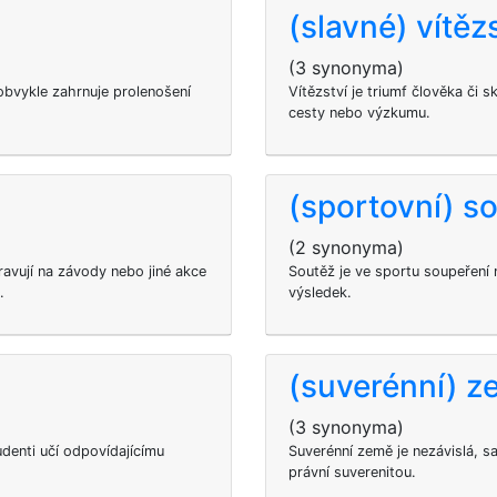
(slavné) vítěz
(3 synonyma)
obvykle zahrnuje prolenošení
Vítězství je triumf člověka či 
cesty nebo výzkumu.
(sportovní) s
(2 synonyma)
avují na závody nebo jiné akce
Soutěž je ve sportu soupeření m
.
výsledek.
(suverénní) 
(3 synonyma)
udenti učí odpovídajícímu
Suverénní země je nezávislá, s
právní suverenitou.