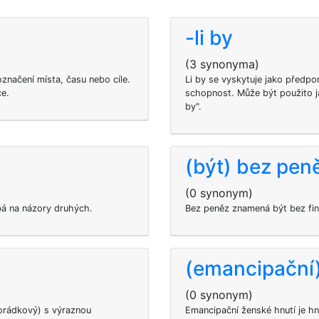
-li by
(3 synonyma)
označení místa, času nebo cíle.
Li by se vyskytuje jako předp
ce.
schopnost. Může být použito j
by".
(být) bez pen
(0 synonym)
dbá na názory druhých.
Bez peněz znamená být bez fin
(emancipační)
(0 synonym)
dnorádkový) s výraznou
Emancipační ženské hnutí je hnu