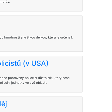
h práv.
ou hmotností a krátkou délkou, která je určena k
olicistů (v USA)
ysoce postavený policejní důstojník, který nese
olicejní jednotky ve své oblasti.
děj