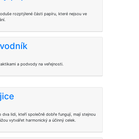
noduše rozptýlené části papíru, které nejsou ve
ní.
dvodník
praktikami a podvody na veřejnosti.
jice
 dva lidi, kteří společně dobře fungují, mají stejnou
ážou vytvářet harmonický a účinný celek.