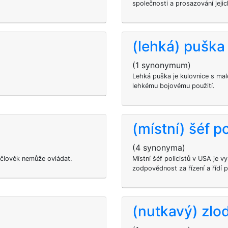
společnosti a prosazování jejic
(lehká) puška
(1 synonymum)
Lehká puška je kulovnice s mal
lehkému bojovému použití.
(místní) šéf p
(4 synonyma)
 člověk nemůže ovládat.
Místní šéf policistů v USA je v
zodpovědnost za řízení a řídí p
(nutkavý) zlo