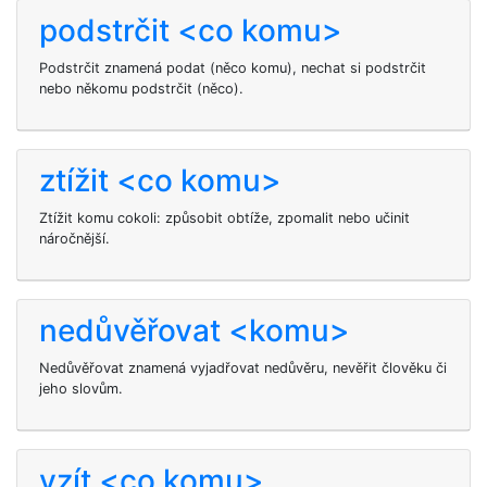
podstrčit <co komu>
Podstrčit znamená podat (něco komu), nechat si podstrčit
nebo někomu podstrčit (něco).
ztížit <co komu>
Ztížit komu cokoli: způsobit obtíže, zpomalit nebo učinit
náročnější.
nedůvěřovat <komu>
Nedůvěřovat znamená vyjadřovat nedůvěru, nevěřit člověku či
jeho slovům.
vzít <co komu>