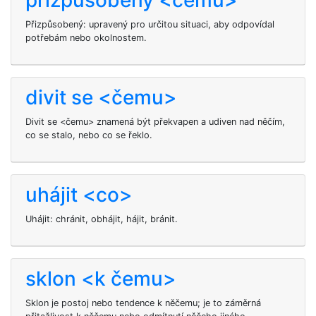
přizpůsobený <čemu>
Přizpůsobený: upravený pro určitou situaci, aby odpovídal
potřebám nebo okolnostem.
divit se <čemu>
Divit se <čemu> znamená být překvapen a udiven nad něčím,
co se stalo, nebo co se řeklo.
uhájit <co>
Uhájit: chránit, obhájit, hájit, bránit.
sklon <k čemu>
Sklon je postoj nebo tendence k něčemu; je to záměrná