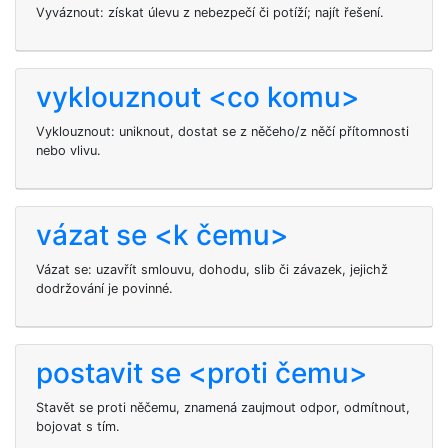
Vyváznout: získat úlevu z nebezpečí či potíží; najít řešení.
vyklouznout <co komu>
Vyklouznout: uniknout, dostat se z něčeho/z něčí přítomnosti
nebo vlivu.
vázat se <k čemu>
Vázat se: uzavřít smlouvu, dohodu, slib či závazek, jejichž
dodržování je povinné.
postavit se <proti čemu>
Stavět se proti něčemu, znamená zaujmout odpor, odmítnout,
bojovat s tím.