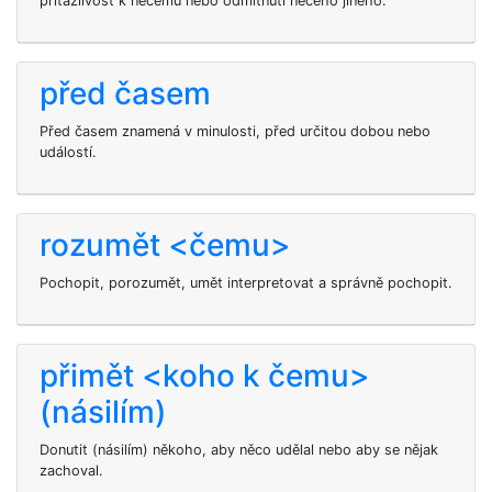
přitažlivost k něčemu nebo odmítnutí něčeho jiného.
před časem
Před časem znamená v minulosti, před určitou dobou nebo
událostí.
rozumět <čemu>
Pochopit, porozumět, umět interpretovat a správně pochopit.
přimět <koho k čemu>
(násilím)
Donutit (násilím) někoho, aby něco udělal nebo aby se nějak
zachoval.