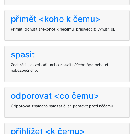
přimět <koho k čemu>
Přimět: donutit (někoho) k něčemu; přesvědčit; vynutit si.
spasit
Zachránit, osvobodit nebo zbavit něčeho špatného či
nebezpečného.
odporovat <co čemu>
Odporovat znamená namítat či se postavit proti něčemu.
přihlížet <k čemu>