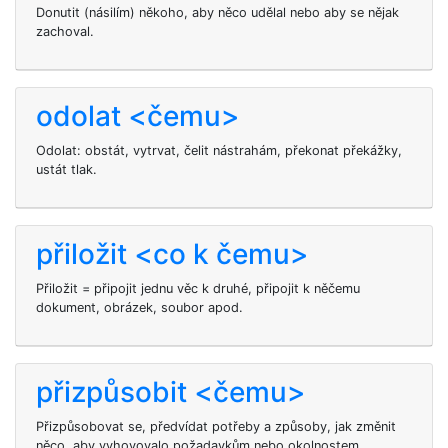
Donutit (násilím) někoho, aby něco udělal nebo aby se nějak
zachoval.
odolat <čemu>
Odolat: obstát, vytrvat, čelit nástrahám, překonat překážky,
ustát tlak.
přiložit <co k čemu>
Přiložit = připojit jednu věc k druhé, připojit k něčemu
dokument, obrázek, soubor apod.
přizpůsobit <čemu>
Přizpůsobovat se, předvídat potřeby a způsoby, jak změnit
něco, aby vyhovovalo požadavkům nebo okolnostem.