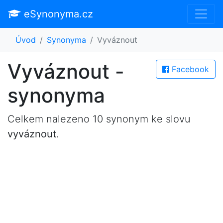
eSynonyma.cz
Úvod
Synonyma
Vyváznout
Vyváznout -
Facebook
synonyma
Celkem nalezeno 10 synonym ke slovu
vyváznout
.