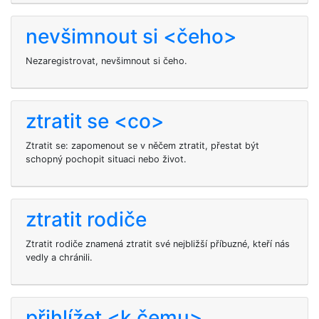
nevšimnout si <čeho>
Nezaregistrovat, nevšimnout si čeho.
ztratit se <co>
Ztratit se: zapomenout se v něčem ztratit, přestat být
schopný pochopit situaci nebo život.
ztratit rodiče
Ztratit rodiče znamená ztratit své nejbližší příbuzné, kteří nás
vedly a chránili.
přihlížet <k čemu>