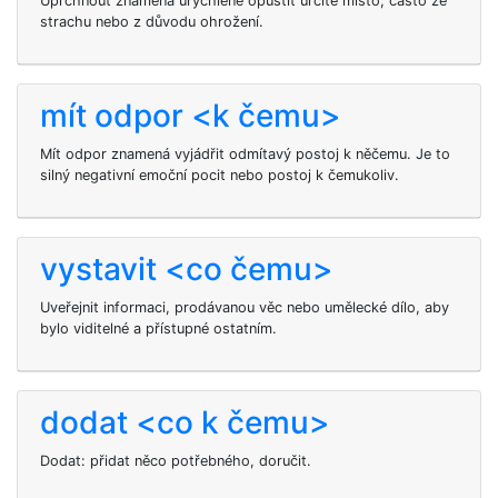
Uprchnout znamená urychleně opustit určité místo, často ze
strachu nebo z důvodu ohrožení.
mít odpor <k čemu>
Mít odpor znamená vyjádřit odmítavý postoj k něčemu. Je to
silný negativní emoční pocit nebo postoj k čemukoliv.
vystavit <co čemu>
Uveřejnit informaci, prodávanou věc nebo umělecké dílo, aby
bylo viditelné a přístupné ostatním.
dodat <co k čemu>
Dodat: přidat něco potřebného, doručit.