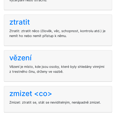
vyčerpání nebo strachu.
ztratit
Ztratit: ztratit něco (člověk, věc, schopnost, kontrolu atd.) je
nemít ho nebo nemít přístup k němu.
vězení
Vězení je místo, kde jsou osoby, které byly shledány vinnými
z trestného činu, drženy ve vazbě.
zmizet <co>
Zmizet: ztratit se, stát se neviditelným, nenápadně zmizet.