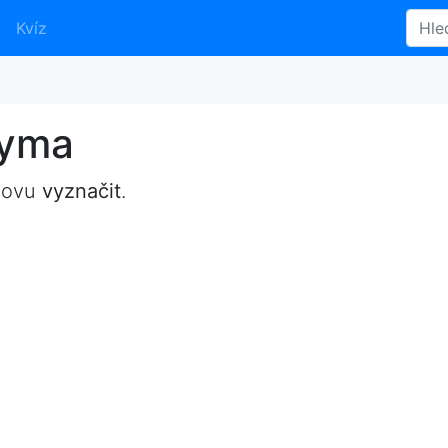
Kvíz
nyma
lovu
vyznačit
.