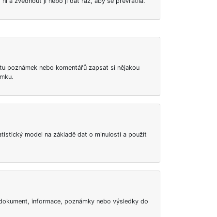
 ni a zvednout ji nebo jí dát ráz, aby se převrátila.
u poznámek nebo komentářů zapsat si nějakou
ámku.
istický model na základě dat o minulosti a použít
 dokument, informace, poznámky nebo výsledky do