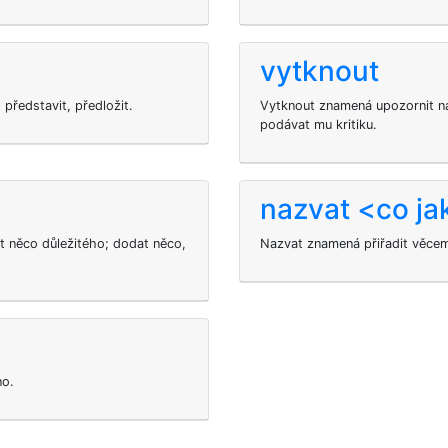
vytknout
 představit, předložit.
Vytknout znamená upozornit na
podávat mu kritiku.
nazvat <co ja
t něco důležitého; dodat něco,
Nazvat
znamená přiřadit věcem
no.