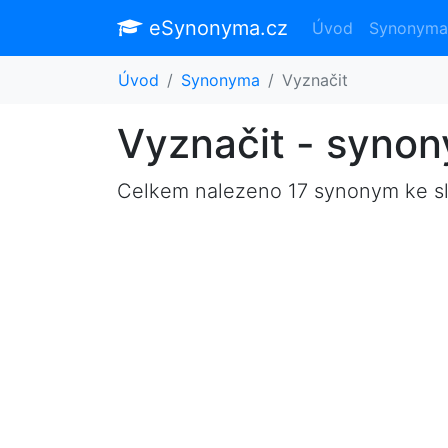
eSynonyma.cz
Úvod
Synonyma
Úvod
Synonyma
Vyznačit
Vyznačit - syno
Celkem nalezeno 17 synonym ke s