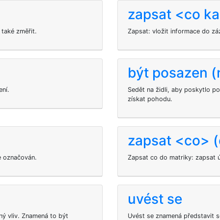
zapsat <co k
 také změřit.
Zapsat: vložit informace do 
být posazen (n
ení.
Sedět na židli, aby poskytlo p
získat pohodu.
zapsat <co> (
e označován.
Zapsat co do matriky: zapsat 
uvést se
ý vliv. Znamená to být
Uvést se znamená představit se,