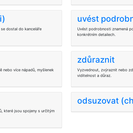
i)
uvést podrobn
 se dostal do kanceláře
Uvést podrobnosti znamená pod
konkrétním detailech.
zdůraznit
ě nebo více nápadů, myšlenek
Vyzvednout, zvýraznit nebo zdůr
viditelnost a důraz.
odsuzovat (c
, které jsou spojeny s určitým