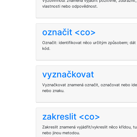
Vyzdvihnout znamená vyjádřit pozitivně, zdůraznit, 
vlastnosti nebo odpovědnost.
označit <co>
Označit: identifikovat něco určitým způsobem; dá
kód.
vyznačkovat
Vyznačkovat znamená označit, označovat nebo ide
nebo znaku.
zakreslit <co>
Zakreslit znamená vyjádřit/vykreslit něco křídou,
nebo jinou metodou.