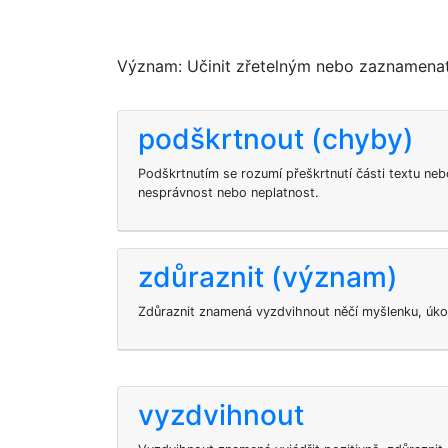
Význam: Učinit zřetelným nebo zaznamenat;
podškrtnout (chyby)
Podškrtnutím se rozumí přeškrtnutí části textu nebo
nesprávnost nebo neplatnost.
zdůraznit (význam)
Zdůraznit znamená vyzdvihnout něčí myšlenku, úkol
vyzdvihnout