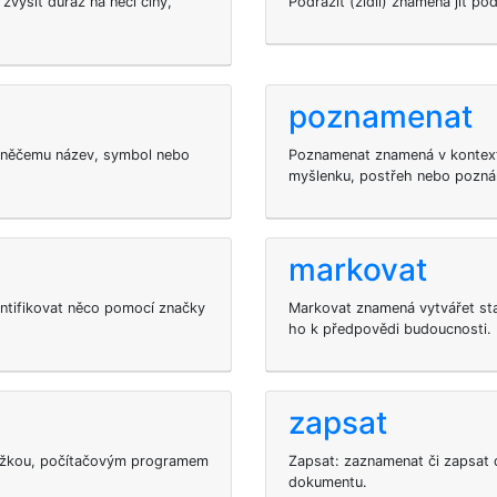
zvýšit důraz na něčí činy,
Podrazit (židli) znamená jít pod
poznamenat
t něčemu název, symbol nebo
Poznamenat znamená v kontext
myšlenku, postřeh nebo pozn
markovat
ntifikovat něco pomocí značky
Markovat znamená vytvářet stat
ho k předpovědi budoucnosti.
zapsat
 tužkou, počítačovým programem
Zapsat: zaznamenat či zapsat
dokumentu.