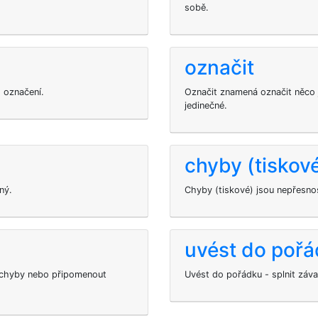
sobě.
označit
 označení.
Označit znamená označit něco 
jedinečné.
chyby (tiskov
ný.
Chyby (tiskové) jsou nepřesnos
uvést do pořá
 chyby nebo připomenout
Uvést do pořádku - splnit záva