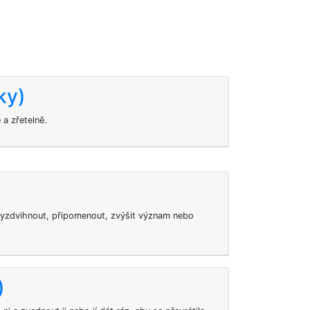
ky)
 a zřetelně.
vyzdvihnout, připomenout, zvýšit význam nebo
)