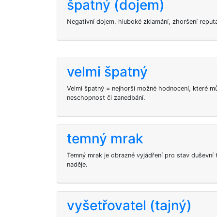
špatný (dojem)
Negativní dojem, hluboké zklamání, zhoršení reput
velmi špatný
Velmi špatný = nejhorší možné hodnocení, které m
neschopnost či zanedbání.
temný mrak
Temný mrak je obrazné vyjádření pro stav duševní t
naděje.
vyšetřovatel (tajný)