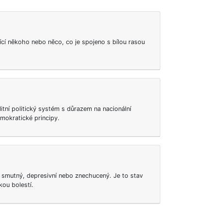
ící někoho nebo něco, co je spojeno s bílou rasou
alitní politický systém s důrazem na nacionální
emokratické principy.
smutný, depresivní nebo znechucený. Je to stav
ou bolestí.