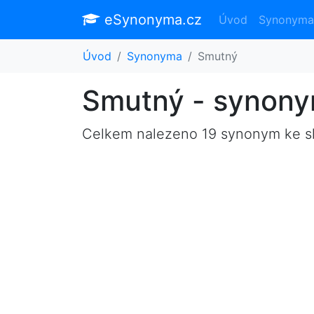
eSynonyma.cz
Úvod
Synonyma
Úvod
Synonyma
Smutný
Smutný - synon
Celkem nalezeno 19 synonym ke 