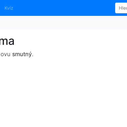
Kvíz
yma
slovu
smutný
.