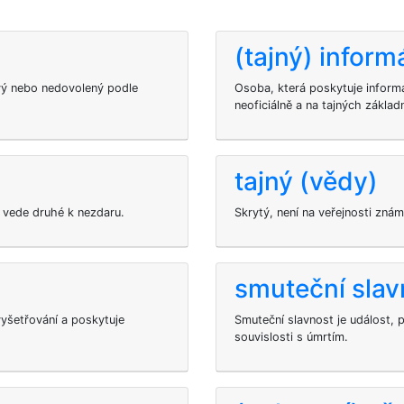
(tajný) inform
livý nebo nedovolený podle
Osoba, která poskytuje inform
neoficiálně a na tajných základ
tajný (vědy)
 vede druhé k nezdaru.
Skrytý, není na veřejnosti zn
smuteční slav
vyšetřování a poskytuje
Smuteční slavnost je událost, p
souvislosti s úmrtím.