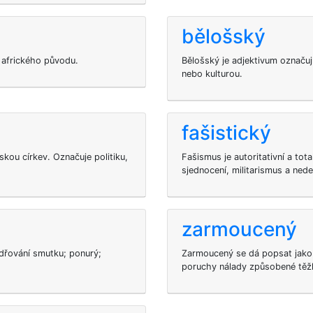
bělošský
 afrického původu.
Bělošský je adjektivum označuj
nebo kulturou.
fašistický
skou církev. Označuje politiku,
Fašismus je autoritativní a tot
sjednocení, militarismus a ned
zarmoucený
adřování smutku; ponurý;
Zarmoucený se dá popsat jako 
poruchy nálady způsobené těžk