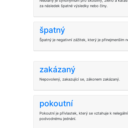
Neblahý je synonymum pro škodlivý, zlého a katast
za následek špatné výsledky nebo činy.
špatný
Špatný je negativní zážitek, který je přinejmenším
zakázaný
Nepovolený, zakazující se, zákonem zakázaný.
pokoutní
Pokoutní je přívlastek, který se vztahuje k nelegál
podvodnému jednání.