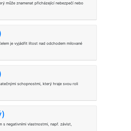
terý může znamenat přicházející nebezpečí nebo
)
čelem je vyjádřit lítost nad odchodem milované
)
atečnými schopnostmi, který hraje svou roli
ý)
 s negativními vlastnostmi, např. závist,