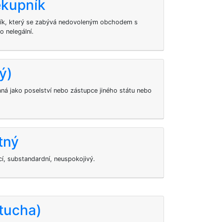
ekupník
ník, který se zabývá nedovoleným obchodem s
o nelegální.
ý)
aná jako poselství nebo zástupce jiného státu nebo
tný
cí, substandardní, neuspokojivý.
tucha)