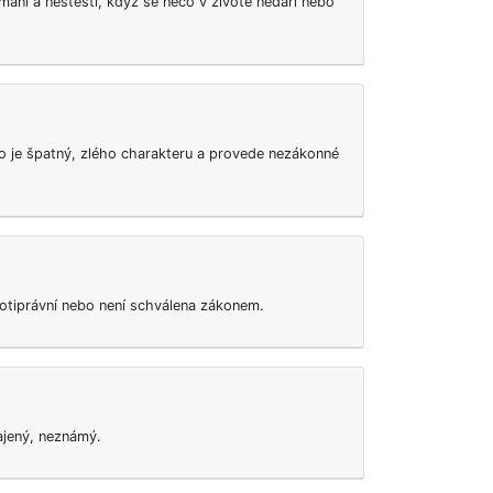
mání a neštěstí, když se něco v životě nedaří nebo
do je špatný, zlého charakteru a provede nezákonné
protiprávní nebo není schválena zákonem.
tajený, neznámý.