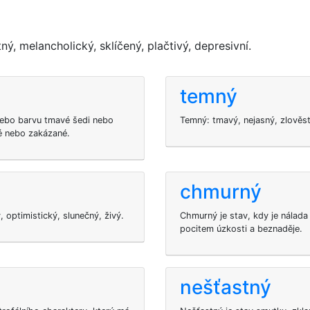
, melancholický, sklíčený, plačtivý, depresivní.
temný
nebo barvu tmavé šedi nebo
Temný: tmavý, nejasný, zlověst
té nebo zakázané.
chmurný
ý, optimistický, slunečný, živý.
Chmurný je stav, kdy je nálada
pocitem úzkosti a beznaděje.
nešťastný