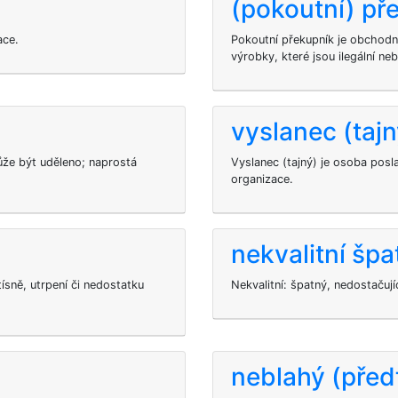
(pokoutní) př
ace.
Pokoutní překupník je obchod
výrobky, které jsou ilegální neb
vyslanec (tajn
ůže být uděleno; naprostá
Vyslanec (tajný) je osoba posl
organizace.
nekvalitní špa
ísně, utrpení či nedostatku
Nekvalitní: špatný, nedostačují
neblahý (před