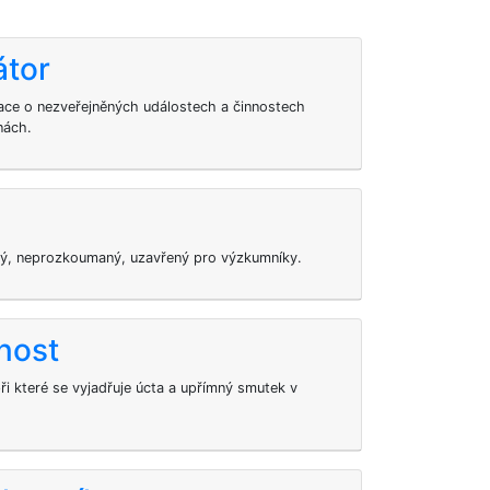
átor
ace o nezveřejněných událostech a činnostech
nách.
ámý, neprozkoumaný, uzavřený pro výzkumníky.
nost
ři které se vyjadřuje úcta a upřímný smutek v