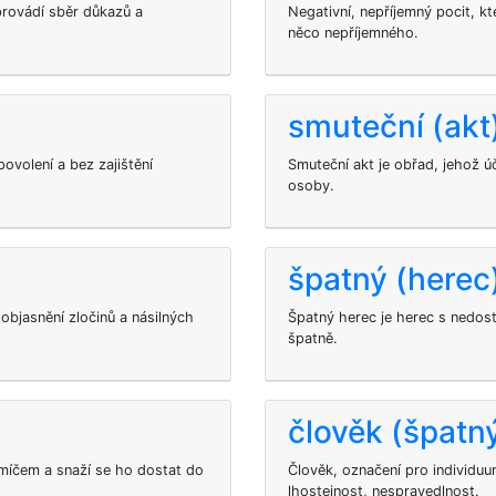
 provádí sběr důkazů a
Negativní, nepříjemný pocit, k
něco nepříjemného.
smuteční (akt
ovolení a bez zajištění
Smuteční akt je obřad, jehož ú
osoby.
špatný (herec
k objasnění zločinů a násilných
Špatný herec je herec s nedost
špatně.
člověk (špatn
s míčem a snaží se ho dostat do
Člověk, označení pro individuum
lhostejnost, nespravedlnost.