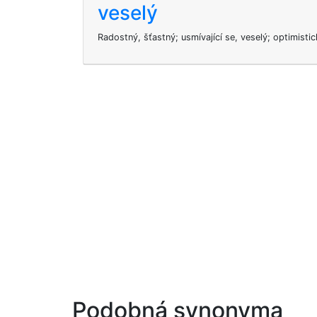
veselý
Radostný, šťastný; usmívající se, veselý; optimistic
Podobná synonyma