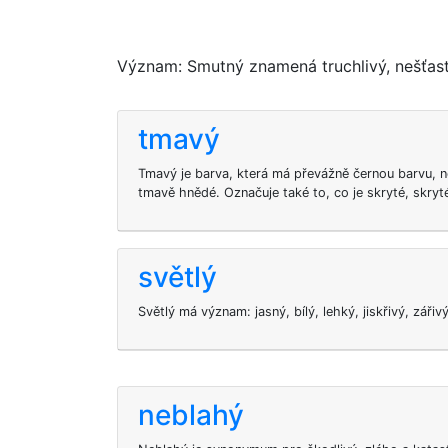
Význam: Smutný znamená truchlivý, nešťastný
tmavý
Tmavý je barva, která má převážně černou barvu, 
tmavě hnědé. Označuje také to, co je skryté, skry
světlý
Světlý má význam: jasný, bílý, lehký, jiskřivý, zářiv
neblahý