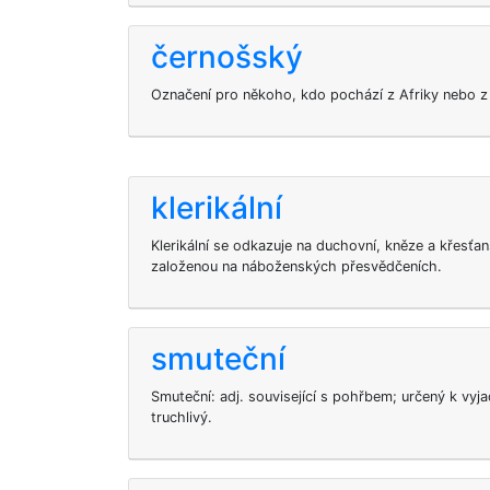
černošský
Označení pro někoho, kdo pochází z Afriky nebo z
klerikální
Klerikální se odkazuje na duchovní, kněze a křesťan
založenou na náboženských přesvědčeních.
smuteční
Smuteční: adj. související s pohřbem; určený k vyj
truchlivý.