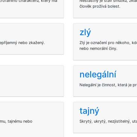
rofálního charakteru, který má
Nešťastný je stav smutku, zkla
člověk prožívá bolest.
zlý
 nepříjemný nebo zkažený.
Zlý je označení pro někoho, k
nebo nemorální činy.
nelegální
Nelegální je činnost, která je 
tajný
nímu, tajnému nebo
Skrytý, ukrytý, nezjistitelný, u