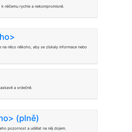
o k něčemu rychle a nekompromisně.
oho>
 na něco někoho, aby se získaly informace nebo
laskavě a srdečně.
ho> (plně)
eho pozornost a udělat na něj dojem.