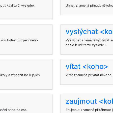
tit kvalitu či výsledek
Uhnat znamená přinutit někoh
vyslýchat <k
kou bolest, utrpení nebo
Vyslýchat znamená vyptávat se
došlo k určitému výsledku.
vítat <koho>
koly a zmocnit ho k jejich
Vítat znamená přivítat někoho 
zaujmout <ko
anění nebo bolest.
Zaujmout
znamená přitáhnout j