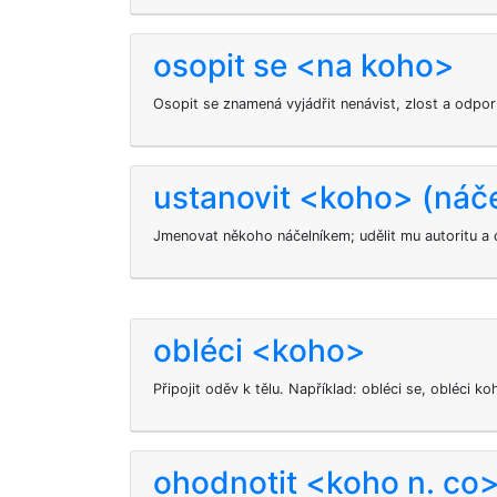
osopit se <na koho>
Osopit se znamená vyjádřit nenávist, zlost a odpo
ustanovit <koho> (náč
Jmenovat někoho náčelníkem; udělit mu autoritu a
obléci <koho>
Připojit oděv k tělu. Například: obléci se, obléci ko
ohodnotit <koho n. co