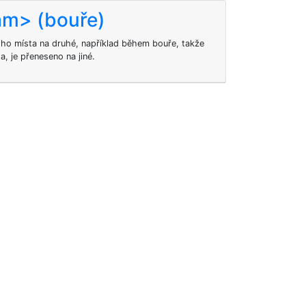
am> (bouře)
oho místa na druhé, například během bouře, takže
, je přeneseno na jiné.