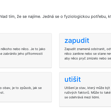
hlad tím, že se najíme. Jedná se o fyziologickou potřebu,
zapudit
 někoho nebo něco. Je to jako
Zapudit znamená odstranit, od
e zabránilo jeho přítomnosti
něco zanikne nebo se stane nev
aby něco pryč zmizelo nebo se 
utišit
o obav, je to způsob, jak se
Utišení je stav, který může bý
st.
rušivých faktorů. Může to také
se odehrává mezi lidmi.