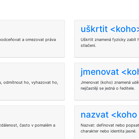
uškrtit <koho
 podceňovat a omezovat práva
Uškrtit
znamená fyzicky zabít h
stlačení.
jmenovat <koh
, odmítnout ho, vyhazovat ho,
Jmenovat (koho) znamená udělit
nejčastěji se jedná o ředitele.
nazvat <koho
vzdálenost, často v pomalém a
Nazvat: definovat nebo popsat 
charakter nebo identita jasné.