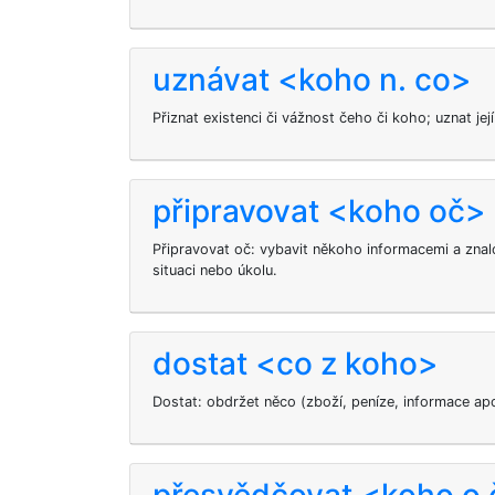
uznávat <koho n. co>
Přiznat existenci či vážnost čeho či koho; uznat jej
připravovat <koho oč>
Připravovat oč: vybavit někoho informacemi a znal
situaci nebo úkolu.
dostat <co z koho>
Dostat: obdržet něco (zboží, peníze, informace ap