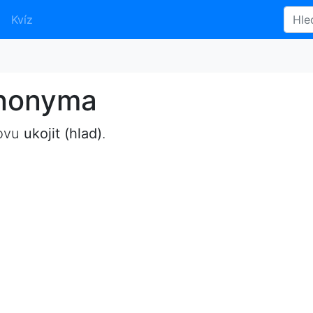
Kvíz
synonyma
lovu
ukojit (hlad)
.