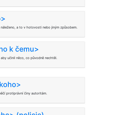
o>
u náleženo, a to v hotovosti nebo jiným způsobem.
oho k čemu>
 aby učinil něco, co původně nechtěl.
<koho>
čí protiprávní činy autoritám.