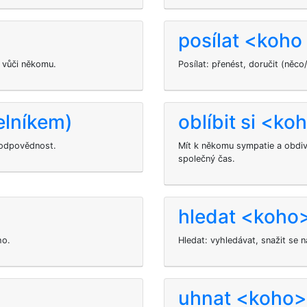
posílat <koh
r vůči někomu.
Posílat: přenést, doručit (ně
elníkem)
oblíbit si <ko
 odpovědnost.
Mít k někomu sympatie a obdiv, 
společný čas.
hledat <koho
ho.
Hledat: vyhledávat, snažit se n
>
uhnat <koho>