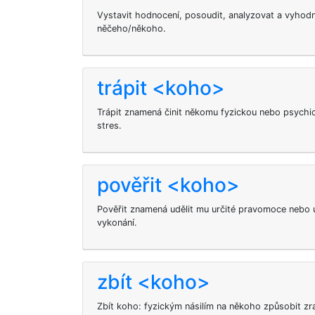
Vystavit hodnocení, posoudit, analyzovat a vyhodno
něčeho/někoho.
trápit <koho>
Trápit znamená činit někomu fyzickou nebo psychic
stres.
pověřit <koho>
Pověřit
znamená udělit mu určité pravomoce nebo ú
vykonání.
zbít <koho>
Zbít koho: fyzickým násilím na někoho způsobit zr