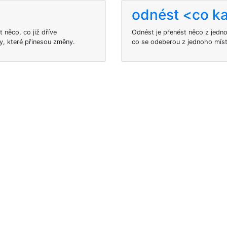
odnést <co k
 něco, co již dříve
Odnést je přenést něco z jedn
y, které přinesou změny.
co se odeberou z jednoho místa