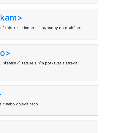
o kam>
co/někoho) z jednoho místa/osoby do druhého.
ho>
přátelství, rád se s ním potkávat a strávit
>
ajít nebo objevit něco.