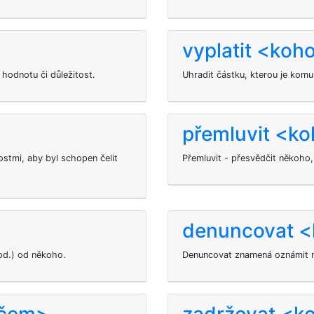
vyplatit <koh
í hodnotu či důležitost.
Uhradit částku, kterou je kom
přemluvit <k
ostmi, aby byl schopen čelit
Přemluvit - přesvědčit někoho,
denuncovat 
od.) od někoho.
Denuncovat znamená oznámit ně