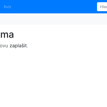
Kvíz
yma
lovu
zaplašit
.