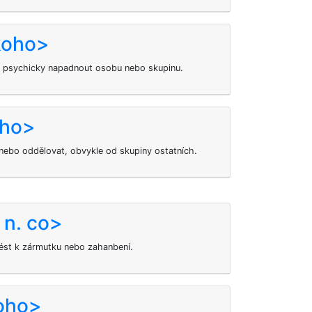
koho>
 psychicky napadnout osobu nebo skupinu.
oho>
ebo oddělovat, obvykle od skupiny ostatních.
 n. co>
ivést k zármutku nebo zahanbení.
oho>