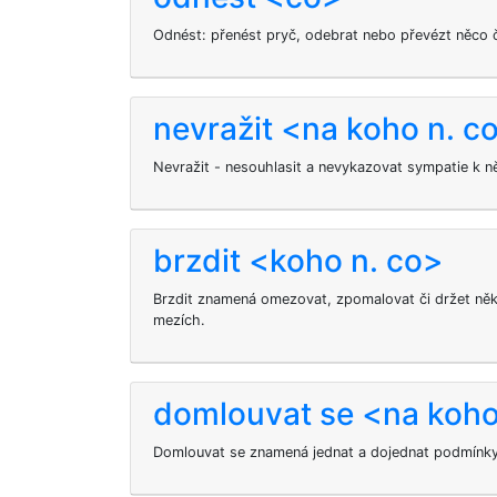
Odnést: přenést pryč, odebrat nebo převézt něco 
nevražit <na koho n. c
Nevražit - nesouhlasit a nevykazovat sympatie k 
brzdit <koho n. co>
Brzdit znamená omezovat, zpomalovat či držet ně
mezích.
domlouvat se <na koh
Domlouvat se znamená jednat a dojednat podmínky