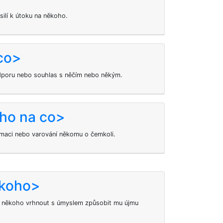
ásilí k útoku na někoho.
co>
dporu nebo souhlas s něčím nebo někým.
oho na co>
rmaci nebo varování někomu o čemkoli.
 koho>
a někoho vrhnout s úmyslem způsobit mu újmu