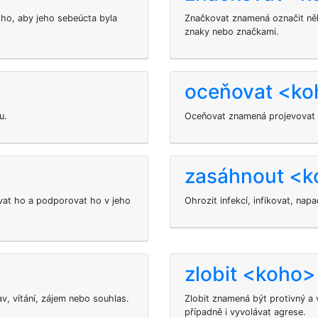
ho, aby jeho sebeúcta byla
Značkovat znamená označit ně
znaky nebo značkami.
oceňovat <ko
u.
Oceňovat znamená projevovat 
zasáhnout <ko
vat ho a podporovat ho v jeho
Ohrozit infekcí, infikovat, na
zlobit <koho>
v, vítání, zájem nebo souhlas.
Zlobit
znamená být protivný a v
případně i vyvolávat agrese.