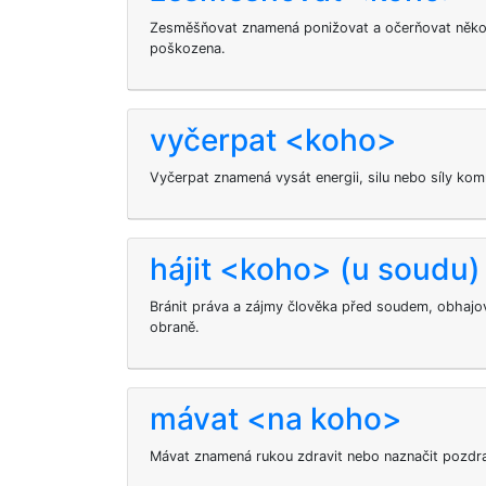
Zesměšňovat znamená ponižovat a očerňovat něko
poškozena.
vyčerpat <koho>
Vyčerpat znamená vysát energii, silu nebo síly kom
hájit <koho> (u soudu)
Bránit práva a zájmy člověka před soudem, obhajo
obraně.
mávat <na koho>
Mávat
znamená rukou zdravit nebo naznačit pozdra