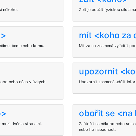
či někoho.
Zbít je použít fyzickou sílu a n
o>
mít <koho za 
něčímu, čemu nebo komu.
Mít za co znamená vyjádřit po
upozornit <k
koho nebo něco v úzkých
Upozornit znamená udělit info
o>
obořit se <na
 mezi dvěma stranami.
Zaútočit na někoho nebo se n
nebo ho napadnout.