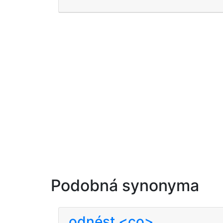
Podobná synonyma
odnést <co>