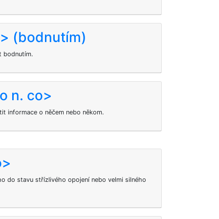
o> (bodnutím)
t bodnutím.
o n. co>
stit informace o něčem nebo někom.
o>
 do stavu střízlivého opojení nebo velmi silného