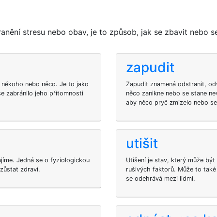
anění stresu nebo obav, je to způsob, jak se zbavit nebo 
zapudit
 někoho nebo něco. Je to jako
Zapudit znamená odstranit, od
e zabránilo jeho přítomnosti
něco zanikne nebo se stane nev
aby něco pryč zmizelo nebo se 
utišit
ajíme. Jedná se o fyziologickou
Utišení je stav, který může bý
zůstat zdraví.
rušivých faktorů. Může to také
se odehrává mezi lidmi.