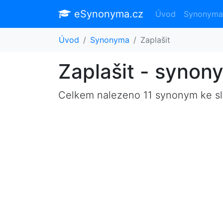
eSynonyma.cz
Úvod
Synonyma
Úvod
Synonyma
Zaplašit
Zaplašit - synon
Celkem nalezeno 11 synonym ke s