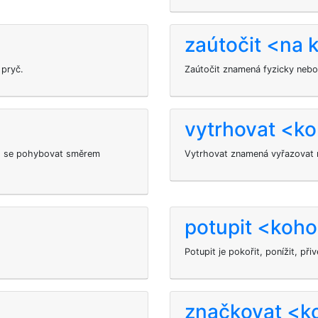
zaútočit <na 
 pryč.
Zaútočit
znamená fyzicky nebo
vytrhovat <k
bo se pohybovat směrem
Vytrhovat znamená vyřazovat n
potupit <koho
Potupit je pokořit, ponížit, př
značkovat <k