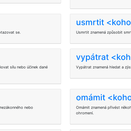
usmrtit <koh
otazovat se.
Usmrtit
znamená způsobit smr
vypátrat <koh
ovat sílu nebo účinek dané
Vypátrat znamená hledat a zji
omámit <koh
í nezákonného nebo
Omámit znamená přivést někoho
ohromení.