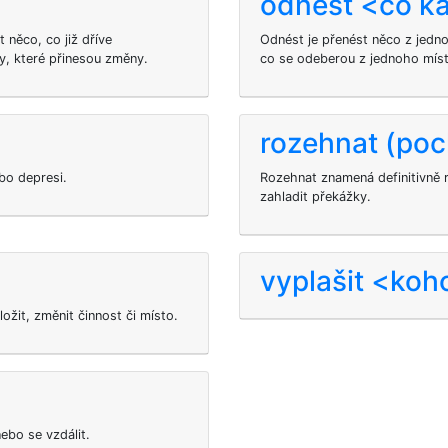
odnést <co k
 něco, co již dříve
Odnést je přenést něco z jedn
y, které přinesou změny.
co se odeberou z jednoho místa
rozehnat (po
bo depresi.
Rozehnat znamená definitivně r
zahladit překážky.
vyplašit <koh
ožit, změnit činnost či místo.
ebo se vzdálit.