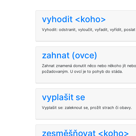
vyhodit <koho>
Vyhodit: odstranit, vyloučit, vyřadit, vyřídit, poslat
zahnat (ovce)
Zahnat znamená donutit něco nebo někoho jít ne
požadovaným. U ovcí je to pohyb do stáda.
vyplašit se
Vyplašit se: zaleknout se, prožít strach či obavy.
zesměšňovat <koho>