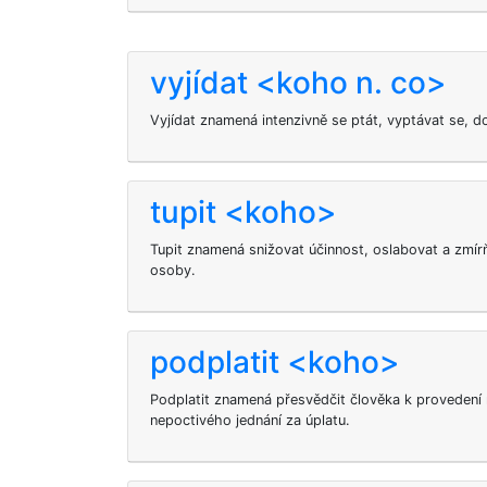
vyjídat <koho n. co>
Vyjídat znamená intenzivně se ptát, vyptávat se, d
tupit <koho>
Tupit
znamená snižovat účinnost, oslabovat a zmírň
osoby.
podplatit <koho>
Podplatit
znamená přesvědčit člověka k proveden
nepoctivého jednání za úplatu.