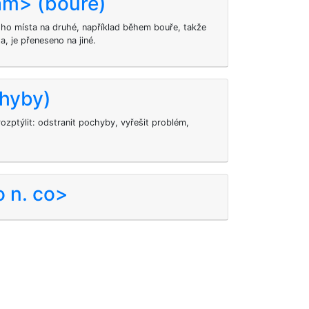
am> (bouře)
oho místa na druhé, například během bouře, takže
, je přeneseno na jiné.
chyby)
ozptýlit: odstranit pochyby, vyřešit problém,
o n. co>