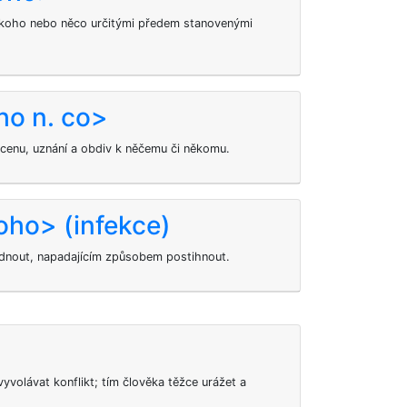
koho nebo něco určitými předem stanovenými
ho n. co>
cenu, uznání a obdiv k něčemu či někomu.
ho> (infekce)
padnout, napadajícím způsobem postihnout.
yvolávat konflikt; tím člověka těžce urážet a