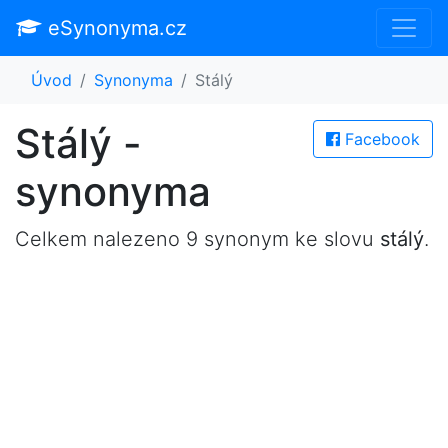
eSynonyma.cz
Úvod
Synonyma
Stálý
Stálý -
Facebook
synonyma
Celkem nalezeno 9 synonym ke slovu
stálý
.