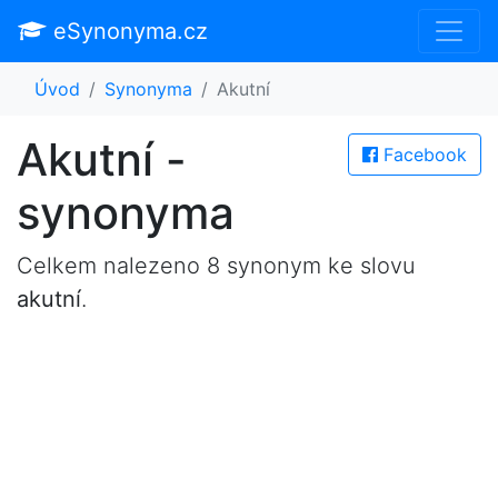
eSynonyma.cz
Úvod
Synonyma
Akutní
Akutní -
Facebook
synonyma
Celkem nalezeno 8 synonym ke slovu
akutní
.