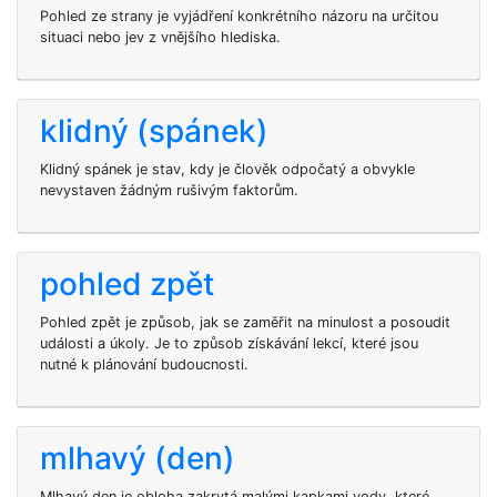
Pohled ze strany je vyjádření konkrétního názoru na určitou
situaci nebo jev z vnějšího hlediska.
klidný (spánek)
Klidný spánek je stav, kdy je člověk odpočatý a obvykle
nevystaven žádným rušivým faktorům.
pohled zpět
Pohled zpět je způsob, jak se zaměřit na minulost a posoudit
události a úkoly. Je to způsob získávání lekcí, které jsou
nutné k plánování budoucnosti.
mlhavý (den)
Mlhavý den je obloha zakrytá malými kapkami vody, které