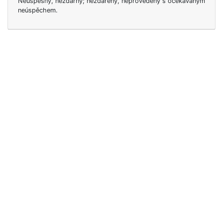
Neúspěšný, nezdárný; nezdařený, neprovedený s očekávaným
neúspěchem.