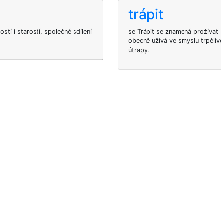
trápit
ostí i starostí, společné sdílení
se Trápit se znamená prožívat 
obecně užívá ve smyslu trpěliv
útrapy.