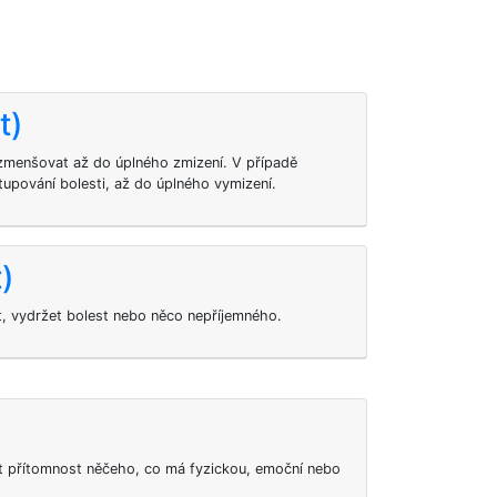
t)
zmenšovat až do úplného zmizení. V případě
tupování bolesti, až do úplného vymizení.
)
t, vydržet bolest nebo něco nepříjemného.
at přítomnost něčeho, co má fyzickou, emoční nebo