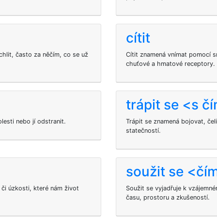
cítit
hlit, často za něčím, co se už
Cítit znamená vnímat pomocí s
chuťové a hmatové receptory.
trápit se <s č
lesti nebo jí odstranit.
Trápit se znamená bojovat, če
statečností.
soužit se <čí
či úzkosti, které nám život
Soužit se vyjadřuje k vzájemnému
času, prostoru a zkušeností.