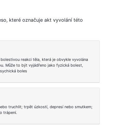
eso, které označuje akt vyvolání této
bolestivou reakci těla, která je obvykle vyvolána
u. Může to být vyjádřeno jako fyzická bolest,
psychická boles
bo truchlit; trpět úzkostí, depresí nebo smutkem;
o trápení.