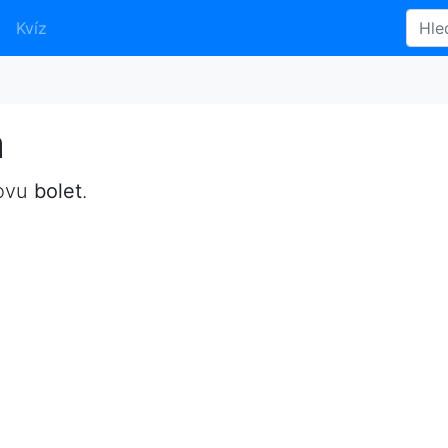
Kvíz
a
lovu
bolet
.