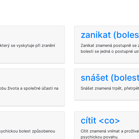
zanikat (boles
který se vyskytuje při zranění
Zanikat znamená postupně se 
bolesti se jedná o postupné us
snášet (bolest
sobu života a společné účasti na
Snášet znamená trpět, přetrpě
cítit <co>
psychickou bolest způsobenou
Cítit znamená vnímat a prožív
psychickou povahu.