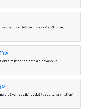
myslových orgánů, jako jsou kůže, čichové,
ím>
lit obtížím nebo těžkostem s odvahou a
m>
 prožívání soužití, spolužití, spolužívání; sdílení