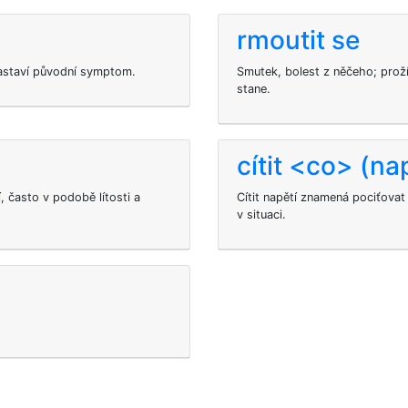
rmoutit se
 zastaví původní symptom.
Smutek, bolest z něčeho; proží
stane.
cítit <co> (na
 často v podobě lítosti a
Cítit napětí znamená pociťovat
v situaci.