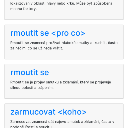
lokalizován v oblasti hlavy nebo krku. Může být způsobena
mnoha faktory.
rmoutit se <pro co>
Rmoutit se znamená prožívat hluboké smutky a truchlit, často
za něčím, co se už nedá vrátit.
rmoutit se
Rmoutit se je projev smutku a zklamání, který se projevuje
silnou bolestí a trápením.
zarmucovat <koho>
Zarmucovat
znamená dát najevo smutek a zklamání, často v
podobě lítosti a soucitu.