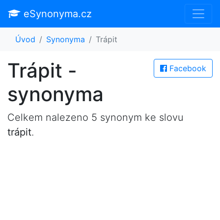
eSynonyma.cz
Úvod
Synonyma
Trápit
Trápit -
Facebook
synonyma
Celkem nalezeno 5 synonym ke slovu
trápit
.