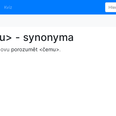
Kvíz
u> - synonyma
slovu
porozumět <čemu>
.