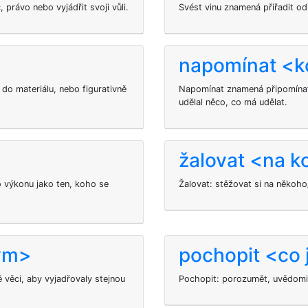
 právo nebo vyjádřit svoji vůli.
Svést
vinu znamená přiřadit o
napomínat <
do materiálu, nebo figurativně
Napomínat znamená připomínat
udělal něco, co má udělat.
žalovat <na 
 výkonu jako ten, koho se
Žalovat: stěžovat si na někoh
kým>
pochopit <co 
věci, aby vyjadřovaly stejnou
Pochopit: porozumět, uvědomit