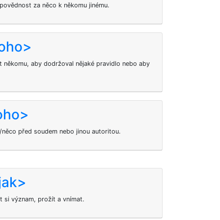
dpovědnost za něco k někomu jinému.
koho>
 někomu, aby dodržoval nějaké pravidlo nebo aby
koho>
o/něco před soudem nebo jinou autoritou.
jak>
 si význam, prožít a vnímat.