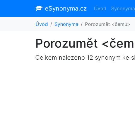
eSynonyma.cz
Úvod
Synonyma
Úvod
Synonyma
Porozumět <čemu>
Porozumět <čem
Celkem nalezeno 12 synonym ke 