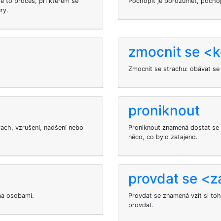
e to proces, při kterém se
Pochopit je porozumět, pochop
ry.
zmocnit se <k
Zmocnit se strachu: obávat se
proniknout
trach, vzrušení, nadšení nebo
Proniknout znamená dostat se 
něco, co bylo zatajeno.
provdat se <z
ma osobami.
Provdat se
znamená vzít si to
provdat.