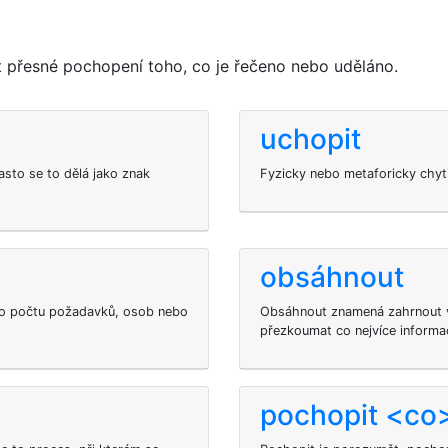
přesné pochopení toho, co je řečeno nebo uděláno.
uchopit
často se to dělá jako znak
Fyzicky nebo metaforicky chytit
obsáhnout
ho počtu požadavků, osob nebo
Obsáhnout znamená zahrnout v
přezkoumat co nejvíce informac
pochopit <co