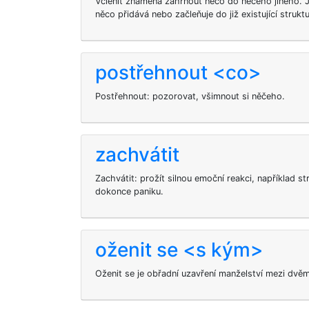
Včlenit
znamená zahrnout něco do něčeho jiného. J
něco přidává nebo začleňuje do již existující struktu
postřehnout <co>
Postřehnout: pozorovat, všimnout si něčeho.
zachvátit
Zachvátit: prožít silnou emoční reakci, například s
dokonce paniku.
oženit se <s kým>
Oženit se je obřadní uzavření manželství mezi dvě