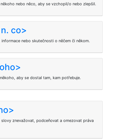
ěkoho nebo něco, aby se vzchopil/o nebo zlepšil.
 n. co>
nit informace nebo skutečnosti o něčem či někom.
koho>
někoho, aby se dostal tam, kam potřebuje.
ho>
i slovy znevažovat, podceňovat a omezovat práva