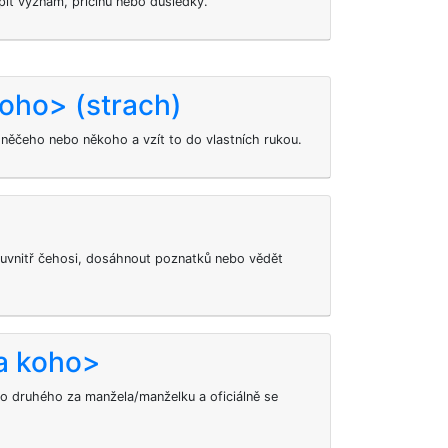
it význam, příčinu nebo důsledky.
oho> (strach)
 něčeho nebo někoho a vzít to do vlastních rukou.
uvnitř čehosi, dosáhnout poznatků nebo vědět
a koho>
ho druhého za manžela/manželku a oficiálně se