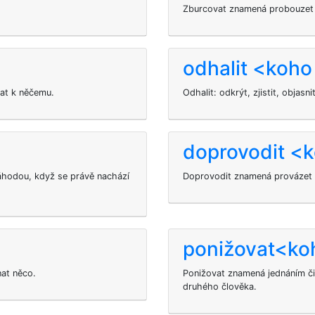
Zburcovat znamená probouzet n
odhalit <koho
vat k něčemu.
Odhalit: odkrýt, zjistit, objas
doprovodit <
áhodou, když se právě nachází
Doprovodit znamená provázet 
ponižovat<ko
nat něco.
Ponižovat znamená jednáním č
druhého člověka.