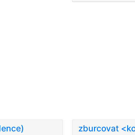
dence)
zburcovat <k