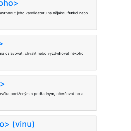
koho>
navrhnout jeho kandidaturu na nějakou funkci nebo
>
ená oslavovat, chválit nebo vyzdvihovat někoho
o>
lověka poníženým a podřadným, očerňovat ho a
o> (vinu)