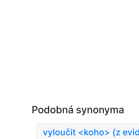
Podobná synonyma
vyloučit <koho> (z evi