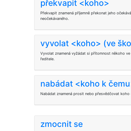
překvapit <koho>
Překvapit
znamená příjemně překonat jeho očekává
neočekávaného.
vyvolat <koho> (ve ško
Vyvolat znamená vyžádat si přítomnost někoho ve 
ředitele.
nabádat <koho k čem
Nabádat znamená prosit nebo přesvědčovat koho
zmocnit se