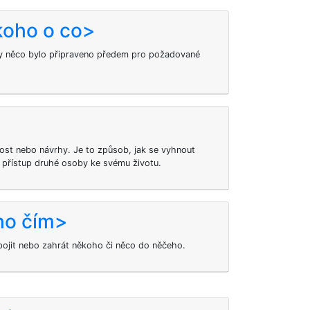
koho o co>
aby něco bylo připraveno předem pro požadované
>
st nebo návrhy. Je to způsob, jak se vyhnout
t přístup druhé osoby ke svému životu.
ho čím>
pojit nebo zahrát někoho či něco do něčeho.