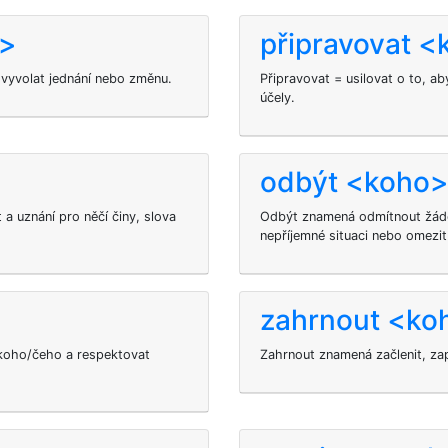
u>
připravovat <
; vyvolat jednání nebo změnu.
Připravovat = usilovat o to, 
účely.
odbýt <koho
a uznání pro něčí činy, slova
Odbýt znamená odmítnout žádo
nepříjemné situaci nebo omezi
zahrnout <ko
koho/čeho a respektovat
Zahrnout znamená začlenit, za