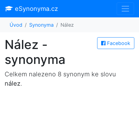
eSynonyma.cz
Úvod
Synonyma
Nález
Nález -
Facebook
synonyma
Celkem nalezeno 8 synonym ke slovu
nález
.