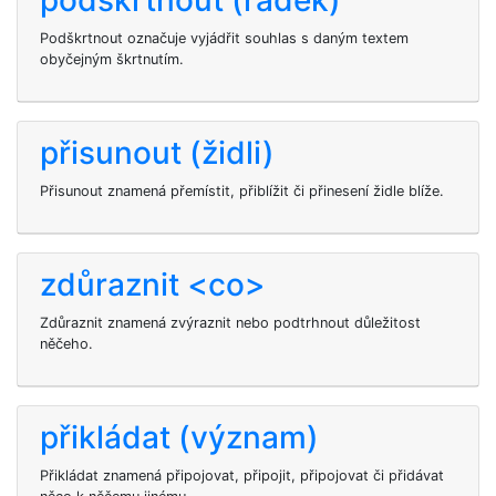
podškrtnout (řádek)
Podškrtnout označuje vyjádřit souhlas s daným textem
obyčejným škrtnutím.
přisunout (židli)
Přisunout znamená přemístit, přiblížit či přinesení židle blíže.
zdůraznit <co>
Zdůraznit znamená zvýraznit nebo podtrhnout důležitost
něčeho.
přikládat (význam)
Přikládat znamená připojovat, připojit, připojovat či přidávat