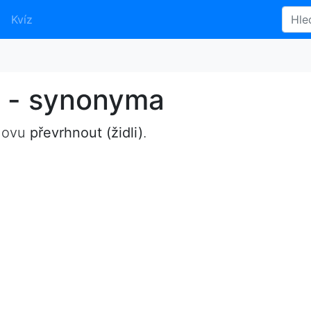
Kvíz
i) - synonyma
slovu
převrhnout (židli)
.