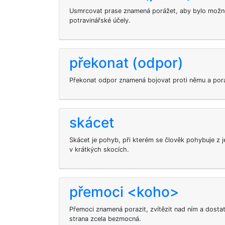
Usmrcovat prase znamená porážet, aby bylo možné
potravinářské účely.
překonat (odpor)
Překonat odpor znamená bojovat proti němu a pora
skácet
Skácet je pohyb, při kterém se člověk pohybuje z 
v krátkých skocích.
přemoci <koho>
Přemoci
znamená porazit, zvítězit nad ním a dostat
strana zcela bezmocná.