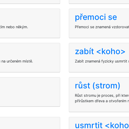
přemoci se
ěčím nebo někým.
Přemoci se znamená vzdorovat 
zabít <koho>
 na určeném místě.
Zabít znamená fyzicky usmrtit
růst (strom)
Růst stromu je proces, při kter
přírůstkem dřeva a otvořením n
usmrtit <koh