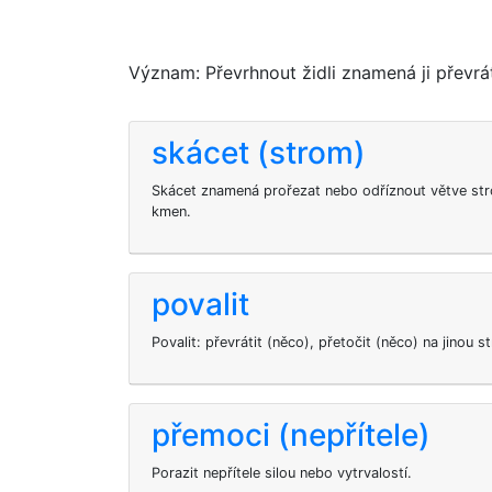
Význam: Převrhnout židli znamená ji převráti
skácet (strom)
Skácet znamená prořezat nebo odříznout větve str
kmen.
povalit
Povalit: převrátit (něco), přetočit (něco) na jinou 
přemoci (nepřítele)
Porazit nepřítele silou nebo vytrvalostí.