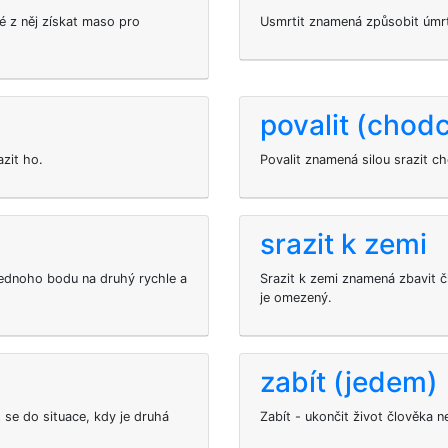
 z něj získat maso pro
Usmrtit
znamená způsobit úmrtí 
povalit (chod
zit ho.
Povalit znamená silou srazit c
srazit k zemi
jednoho bodu na druhý rychle a
Srazit k zemi znamená zbavit 
je omezený.
zabít (jedem)
 se do situace, kdy je druhá
Zabít - ukončit život člověka ne