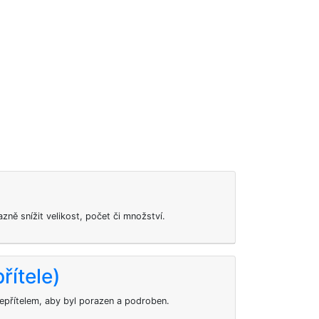
zně snížit velikost, počet či množství.
řítele)
přítelem, aby byl porazen a podroben.