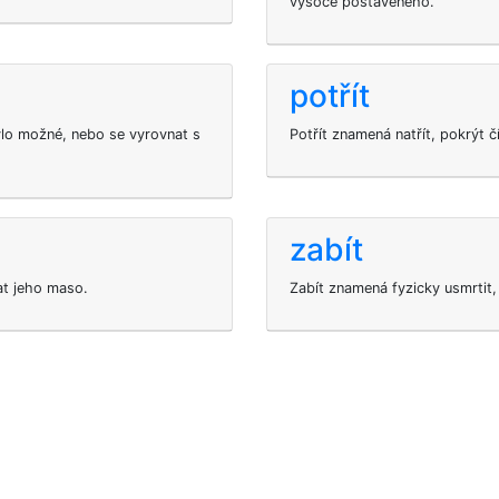
vysoce postaveného.
potřít
lo možné, nebo se vyrovnat s
Potřít znamená natřít, pokrýt 
zabít
at jeho maso.
Zabít znamená fyzicky usmrtit,