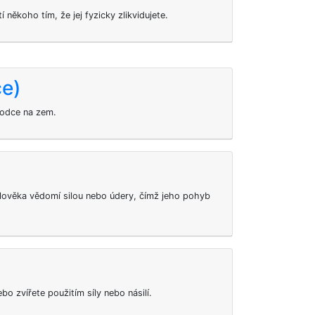
někoho tím, že jej fyzicky zlikvidujete.
ce)
hodce na zem.
člověka vědomí silou nebo údery, čímž jeho pohyb
bo zvířete použitím síly nebo násilí.