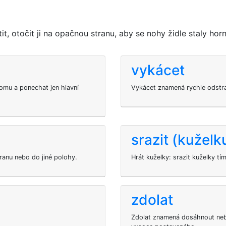
t, otočit ji na opačnou stranu, aby se nohy židle staly horn
vykácet
omu a ponechat jen hlavní
Vykácet znamená rychle odstran
srazit (kuželk
stranu nebo do jiné polohy.
Hrát kuželky: srazit kuželky tím
zdolat
Zdolat znamená dosáhnout neb