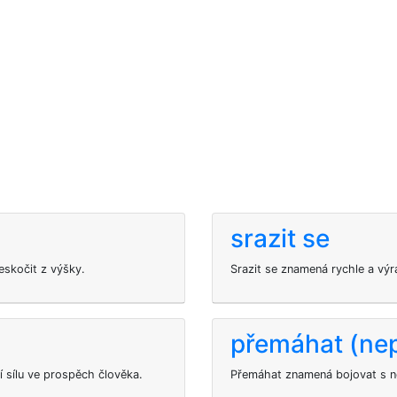
srazit se
eskočit z výšky.
Srazit se znamená rychle a výra
přemáhat (nep
í sílu ve prospěch člověka.
Přemáhat znamená bojovat s ne