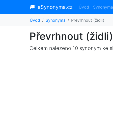
eSynonyma.cz
Úvod
Synonyma
Úvod
Synonyma
Převrhnout (židli)
Převrhnout (židl
Celkem nalezeno 10 synonym ke 