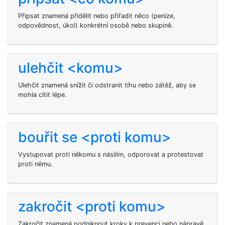
Připsat znamená přidělit nebo přiřadit něco (peníze,
odpovědnost, úkol) konkrétní osobě nebo skupině.
ulehčit <komu>
Ulehčit
znamená snížit či odstranit tíhu nebo zátěž, aby se
mohla cítit lépe.
bouřit se <proti komu>
Vystupovat proti někomu s násilím, odporovat a protestovat
proti němu.
zakročit <proti komu>
Zakročit znamená podniknout kroky k prevenci nebo nápravě