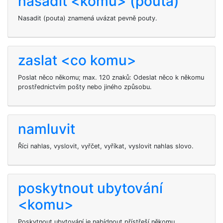
nasadit <komu> (pouta)
Nasadit
(pouta) znamená uvázat
pevně pouty.
zaslat <co komu>
Poslat něco někomu; max. 120 znaků: Odeslat něco k někomu
prostřednictvím pošty nebo jiného způsobu.
namluvit
Říci nahlas, vyslovit, vyřčet, vyříkat, vyslovit nahlas slovo.
poskytnout ubytování
<komu>
Poskytnout ubytování je nabídnout přístřeší někomu.