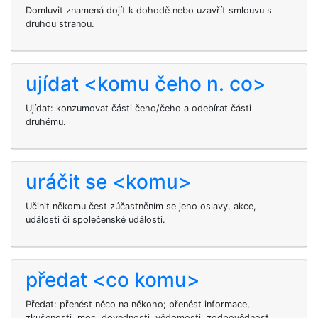
Domluvit
znamená dojít k dohodě nebo uzavřít smlouvu s
druhou stranou.
ujídat <komu čeho n. co>
Ujídat: konzumovat části čeho/čeho a odebírat části
druhému.
uráčit se <komu>
Učinit někomu čest zúčastněním se jeho oslavy, akce,
události či společenské události.
předat <co komu>
Předat: přenést něco na někoho; přenést informace,
zkušenosti, moc, dovednosti, vědomosti, zodpovědnost.