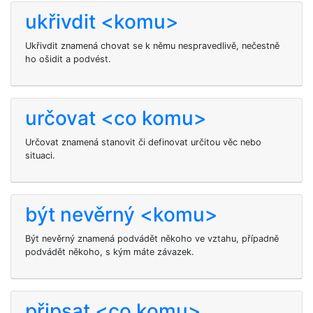
ukřivdit <komu>
Ukřivdit
znamená chovat se k němu nespravedlivě, nečestně
ho ošidit a podvést.
určovat <co komu>
Určovat znamená stanovit či definovat určitou věc nebo
situaci.
být nevěrný <komu>
Být nevěrný znamená podvádět někoho ve vztahu, případně
podvádět někoho, s kým máte závazek.
připsat <co komu>