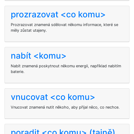
prozrazovat <co komu>
Prozrazovat znamená sdělovat někomu informace, které se
měly zůstat utajeny.
nabít <komu>
Nabít
znamená poskytnout někomu energii, například nabitím
baterie.
vnucovat <co komu>
Vnucovat znamená nutit někoho, aby přijal něco, co nechce.
poradit <co komu> (tajně)