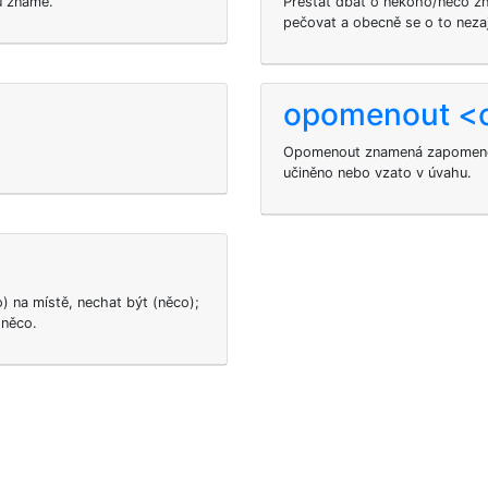
u známé.
Přestat dbát o někoho/něco zn
pečovat a obecně se o to neza
opomenout <
Opomenout znamená zapomenou
učiněno nebo vzato v úvahu.
) na místě, nechat být (něco);
 něco.