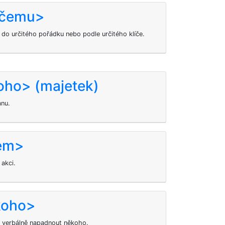
k čemu>
do určitého pořádku nebo podle určitého klíče.
oho> (majetek)
anu.
čem>
akci.
koho>
o verbálně napadnout někoho.