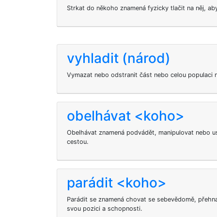
Strkat do někoho znamená fyzicky tlačit na něj, ab
vyhladit (národ)
Vymazat nebo odstranit část nebo celou populaci 
obelhávat <koho>
Obelhávat znamená podvádět, manipulovat nebo usi
cestou.
parádit <koho>
Parádit se znamená chovat se sebevědomě, přehna
svou pozici a schopnosti.