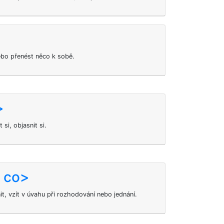
ebo přenést něco k sobě.
>
si, objasnit si.
a co>
t, vzít v úvahu při rozhodování nebo jednání.