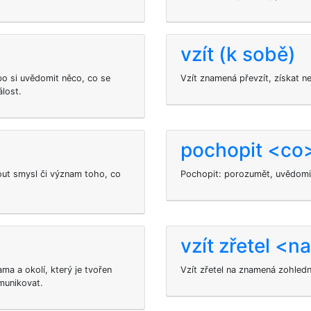
vzít (k sobě)
o si uvědomit něco, co se
Vzít znamená převzít, získat n
lost.
pochopit <co
ut smysl či význam toho, co
Pochopit: porozumět, uvědomit 
vzít zřetel <n
ma a okolí, který je tvořen
Vzít zřetel na
znamená zohledni
munikovat.