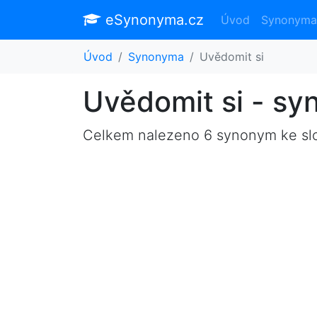
eSynonyma.cz
Úvod
Synonyma
Úvod
Synonyma
Uvědomit si
Uvědomit si - s
Celkem nalezeno 6 synonym ke s