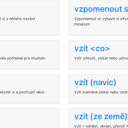
vzpomenout s
at si z něčeho osobní
Vzpomenout si: vybavit si inf
minulosti.
vzít <co>
 vše potřebné pro studium.
Vzít: převzít, získat nebo uchv
vzít (navíc)
ědomit si a pochopit něco.
Vzít znamená získat nebo obdrž
vzít (ze země)
Vzít = odnést, ukrást, převzít 