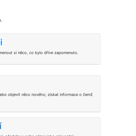
.
i
enout si něco, co bylo dříve zapomenuto.
bo objevit něco nového; získat informace o čemž
í