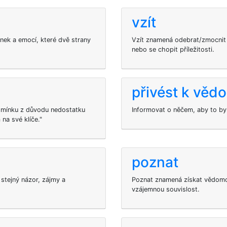
vzít
nek a emocí, které dvě strany
Vzít znamená odebrat/zmocnit 
nebo se chopit příležitosti.
přivést k věd
omínku z důvodu nedostatku
Informovat o něčem, aby to b
na své klíče."
poznat
stejný názor, zájmy a
Poznat znamená získat vědomo
vzájemnou souvislost.