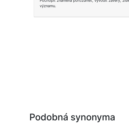
Pochopit znamená porozumět, vyvodit závěry, zís
významu.
Podobná synonyma