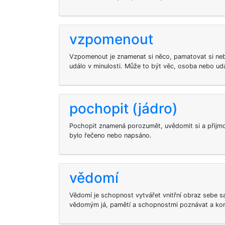
vzpomenout
Vzpomenout je znamenat si něco, pamatovat si neb
událo v minulosti. Může to být věc, osoba nebo udá
pochopit (jádro)
Pochopit znamená porozumět, uvědomit si a přijmo
bylo řečeno nebo napsáno.
vědomí
Vědomí je schopnost vytvářet vnitřní obraz sebe sa
vědomým já, pamětí a schopnostmi poznávat a ko