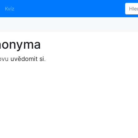
Kvíz
ynonyma
lovu
uvědomit si
.