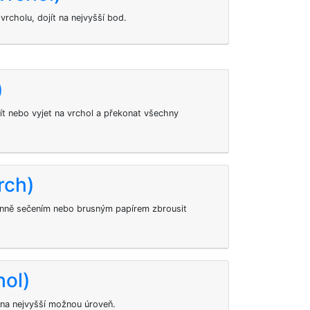
rcholu, dojít na nejvyšší bod.
)
ít nebo vyjet na vrchol a překonat všechny
rch)
inně sečením nebo brusným papírem zbrousit
hol)
na nejvyšší možnou úroveň.