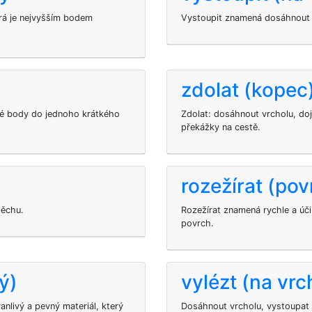
erá je nejvyšším bodem
Vystoupit znamená dosáhnout v
zdolat (kopec
né body do jednoho krátkého
Zdolat: dosáhnout vrcholu, doj
překážky na cestě.
rozežírat (pov
pěchu.
Rozežírat znamená rychle a úč
povrch.
ý)
vylézt (na vrc
vanlivý a pevný materiál, který
Dosáhnout vrcholu, vystoupat 