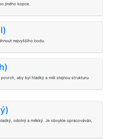
bo jiného kopce.
l)
sáhnout nejvyššího bodu.
h)
povrch, aby byl hladký a měl stejnou strukturu.
ý)
hladký, odolný a měkký. Je obvykle opracováván,