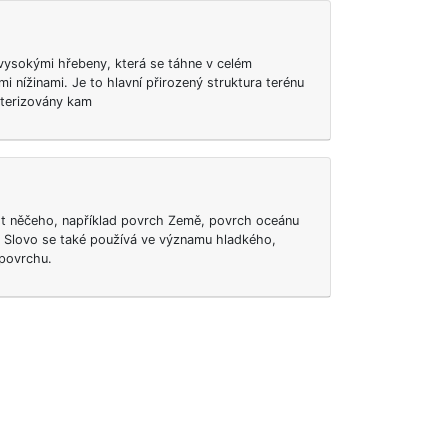
 vysokými hřebeny, která se táhne v celém
mi nížinami. Je to hlavní přirozený struktura terénu
kterizovány kam
ást něčeho, například povrch Země, povrch oceánu
 Slovo se také používá ve významu hladkého,
povrchu.