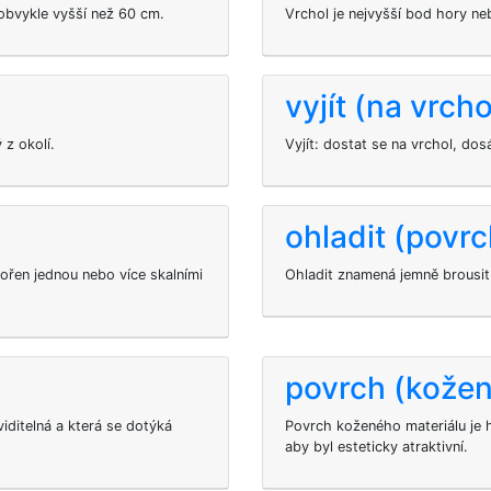
, obvykle vyšší než 60 cm.
Vrchol je nejvyšší bod hory ne
vyjít (na vrcho
 z okolí.
Vyjít: dostat se na vrchol, do
ohladit (povrc
ořen jednou nebo více skalními
Ohladit znamená jemně brousit 
povrch (kožen
 viditelná a která se dotýká
Povrch koženého materiálu je 
aby byl esteticky atraktivní.