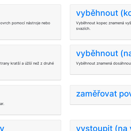
vyběhnout (k
povrch pomocí nástroje nebo
Vyběhnout kopec znamená vyšp
svazích.
vyběhnout (na
trany kratší a úžší než z druhé
Vyběhnout znamená dosáhnout
zaměřovat po
ar.
dy
vystoupit (na 