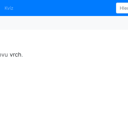
Kvíz
lovu
vrch
.