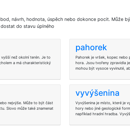
í bod, návrh, hodnota, úspěch nebo dokonce pocit. Může bý
 dostat do stavu úplného
pahorek
vyšší než okolní terén. Je to
Pahorek je vršek, kopec nebo 
rcholem a má charakteristický
hora. Jsou tvořeny zpravidla 
mohou být vysoce vyvinuté, ab
vyvýšenina
 nebo nejvýše. Může to být část
Vyvýšenina je místo, které je 
ektu. Slovo může také znamenat
hory nebo jiné geologické form
například hradní hradba. Vyvýš