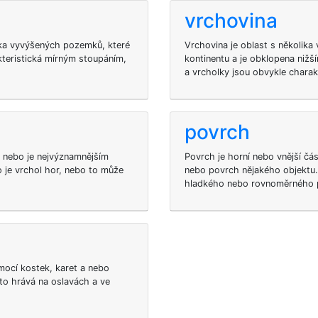
vrchovina
lika vyvýšených pozemků, které
Vrchovina je oblast s několika
kteristická mírným stoupáním,
kontinentu a je obklopena nižší
a vrcholky jsou obvykle chara
povrch
e nebo je nejvýznamnějším
Povrch je horní nebo vnější č
 je vrchol hor, nebo to může
nebo povrch nějakého objektu.
hladkého nebo rovnoměrného 
omocí kostek, karet a nebo
to hrává na oslavách a ve