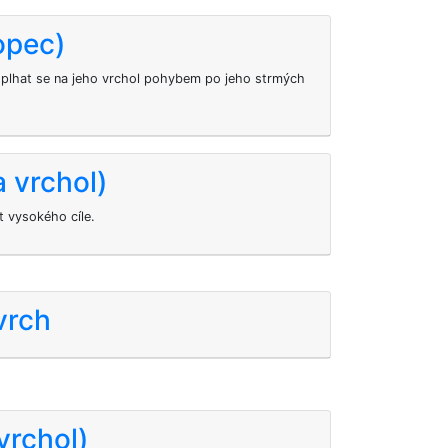
opec)
lhat se na jeho vrchol pohybem po jeho strmých
 vrchol)
 vysokého cíle.
vrch
vrchol)