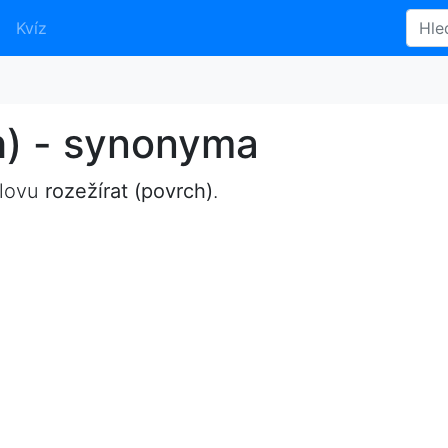
Kvíz
h) - synonyma
slovu
rozežírat (povrch)
.