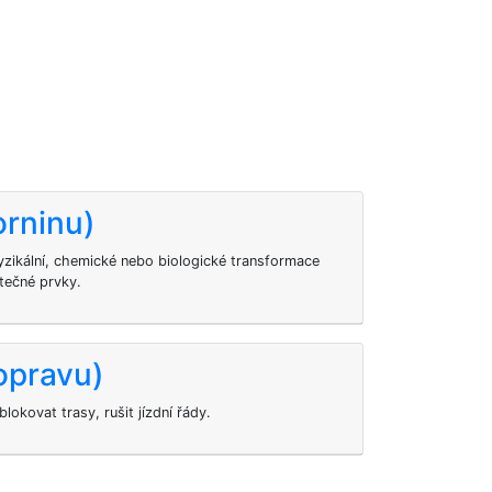
orninu)
yzikální, chemické nebo biologické transformace
itečné prvky.
opravu)
okovat trasy, rušit jízdní řády.