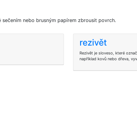
ě sečením nebo brusným papírem zbrousit povrch.
rezivět
Rezivět je sloveso, které ozn
například kovů nebo dřeva, vyv