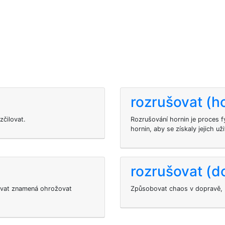
rozrušovat (h
zčilovat.
Rozrušování hornin je proces f
hornin, aby se získaly jejich už
rozrušovat (d
ovat znamená ohrožovat
Způsobovat chaos v dopravě, bl