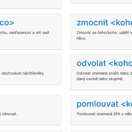
 co>
zmocnit <koh
itu, nadřazenost a mít nad
Zmocnit se čeho/koho: udělit 
něco.
odvolat <koh
a ubytovávat návštěvníky.
Odvolat znamená zrušit nebo z
daný osobě nebo skupině.
pomlouvat <
u věnovat.
Pomlouvat znamená šířit o něk