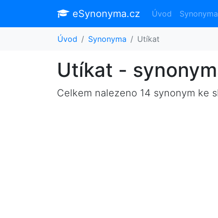
eSynonyma.cz
Úvod
Synonyma
Úvod
Synonyma
Utíkat
Utíkat - synony
Celkem nalezeno 14 synonym ke 