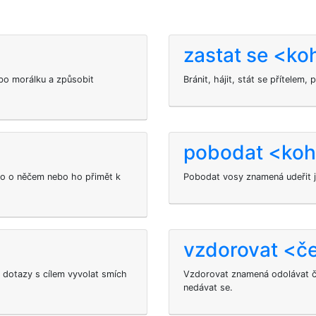
zastat se <ko
ebo morálku a způsobit
Bránit, hájit, stát se přítelem
pobodat <koh
ho o něčem nebo ho přimět k
Pobodat vosy znamená udeřit j
vzdorovat <
i dotazy s cílem vyvolat smích
Vzdorovat znamená odolávat če
nedávat se.