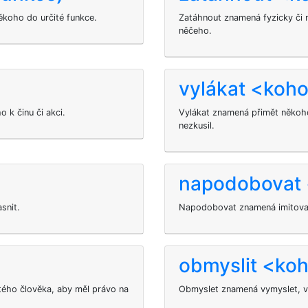
ěkoho do určité funkce.
Zatáhnout znamená fyzicky či 
něčeho.
>
vylákat <koh
 k činu či akci.
Vylákat znamená přimět někoho 
nezkusil.
napodobovat 
snit.
Napodobovat znamená imitovat
obmyslit <ko
itého člověka, aby měl právo na
Obmyslet znamená vymyslet, vy