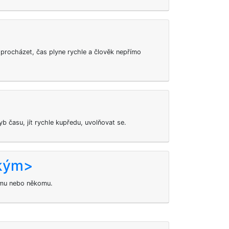
 procházet, čas plyne rychle a člověk nepřímo
 času, jít rychle kupředu, uvolňovat se.
 kým>
emu nebo někomu.