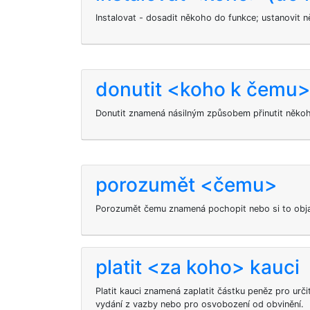
Instalovat - dosadit někoho do funkce; ustanovit n
donutit <koho k čemu
Donutit znamená násilným způsobem přinutit někoho
porozumět <čemu>
Porozumět čemu znamená pochopit nebo si to obja
platit <za koho> kauci
Platit kauci znamená zaplatit částku peněz pro urč
vydání z vazby nebo pro osvobození od obvinění.