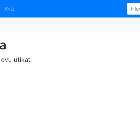
Kvíz
ma
slovu
utíkat
.