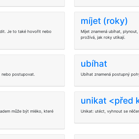
míjet (roky)
it. Je to také hovořit nebo
Míjet znamená ubíhat, plynout,
prožívá, jak roky utíkají.
ubíhat
t nebo postupovat.
Ubíhat znamená postupný pohyb
unikat <před
ladem může být mléko, které
Unikat: utéct, vyhnout se něč