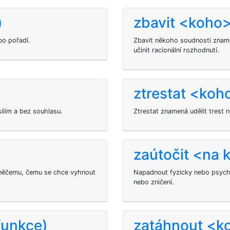
)
zbavit <koho>
bo pořadí.
Zbavit někoho soudnosti zna
učinit racionální rozhodnutí.
ztrestat <koh
ilím a bez souhlasu.
Ztrestat
znamená udělit trest n
zaútočit <na 
něčemu, čemu se chce vyhnout
Napadnout fyzicky nebo psych
nebo zničení.
funkce)
zatáhnout <k