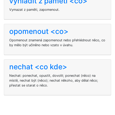
vyhladit z paměti <co>
Vymazat z paměti, zapomenout.
opomenout <co>
Opomenout znamená zapomenout nebo přehlédnout něco, co
by mělo být učiněno nebo vzato v úvahu.
nechat <co kde>
Nechat: ponechat, opustit, dovolit; ponechat (něco) na
místě, nechat být (něco); nechat někoho, aby dělal něco;
přestat se starat o něco.