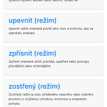
způsob myšlení, jednání nebo názorů; vyvíjet se.
upevnit (režim)
Upevnit režim znamená posílit jeho moc a kontrolu, aby se
zabránilo změnám.
zpřísnit (režim)
Zpřísnit znamená učinit pravidla, opatření nebo postupy
přísnějšími nebo striktnějšími.
zostřený (režim)
Zostřený režim je stav střeženého obecního nebo státního
prostoru s zvýšenou ostrahou, kontrolou a omezením
pohybu.