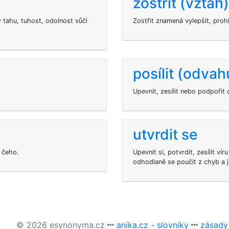
zostřit (vztah)
v tahu, tuhost, odolnost vůči
Zostřit znamená vylepšit, prohl
posílit (odvah
Upevnit, zesílit nebo podpořit
utvrdit se
í čeho.
Upevnit si, potvrdit, zesílit v
odhodlaně se poučit z chyb a jí
© 2026 esynonyma.cz
anika.cz - slovníky
zásady