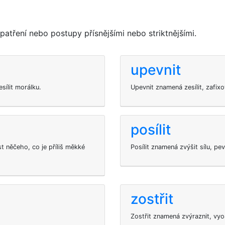
patření nebo postupy přísnějšími nebo striktnějšími.
upevnit
esílit morálku.
Upevnit znamená zesílit, zafixo
posílit
t něčeho, co je příliš měkké
Posílit znamená zvýšit sílu, p
zostřit
Zostřit znamená zvýraznit, vyos