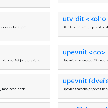
utvrdit <koho
zvýší odolnost proti
Utvrdit = potvrdit, upevnit; zí
upevnit <co>
olu a udržet jeho pravidla.
Upevnit znamená posílit nebo z
upevnit (dveř
a, moc nebo pozici.
Upevnit znamená připevnit nebo