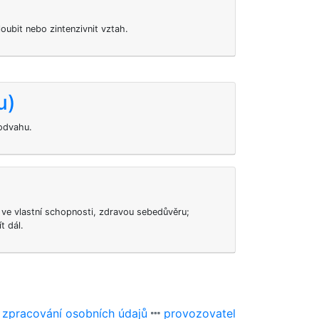
oubit nebo zintenzivnit vztah.
u)
 odvahu.
íru ve vlastní schopnosti, zdravou sebedůvěru;
t dál.
 zpracování osobních údajů
provozovatel