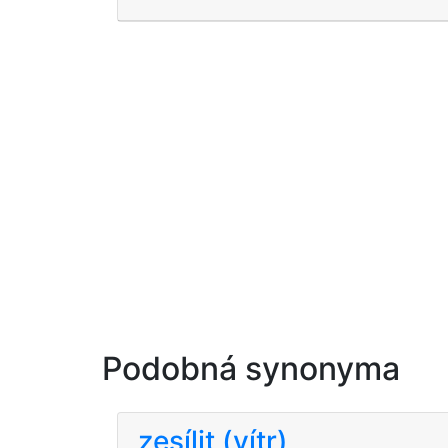
Podobná synonyma
zesílit (vítr)