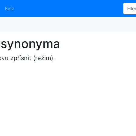
Kvíz
 - synonyma
lovu
zpřísnit (režim)
.