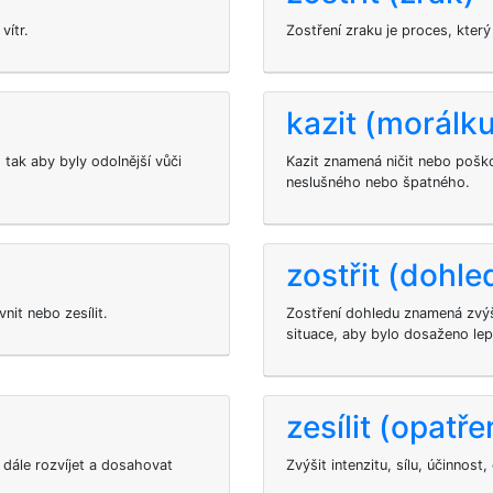
vítr.
Zostření zraku je proces, který
kazit (morálk
 tak aby byly odolnější vůči
Kazit znamená ničit nebo pošk
neslušného nebo špatného.
zostřit (dohle
nit nebo zesílit.
Zostření dohledu znamená zvýš
situace, aby bylo dosaženo lep
zesílit (opatře
l dále rozvíjet a dosahovat
Zvýšit intenzitu, sílu, účinnost