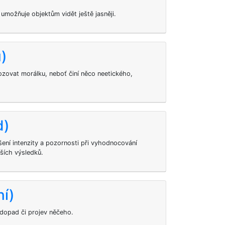
 umožňuje objektům vidět ještě jasněji.
u)
ozovat morálku, neboť činí něco neetického,
d)
ení intenzity a pozornosti při vyhodnocování
ších výsledků.
ní)
, dopad či projev něčeho.