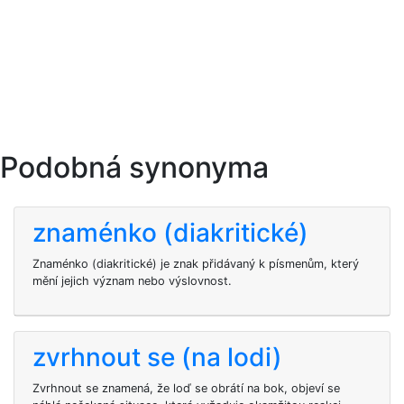
Podobná synonyma
znaménko (diakritické)
Znaménko (diakritické) je znak přidávaný k písmenům, který
mění jejich význam nebo výslovnost.
zvrhnout se (na lodi)
Zvrhnout se znamená, že loď se obrátí na bok, objeví se