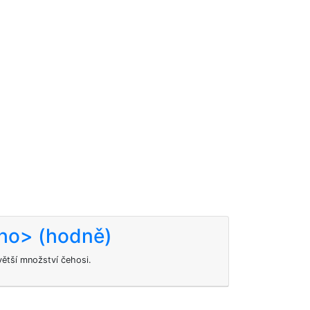
ho> (hodně)
ětší množství čehosi.