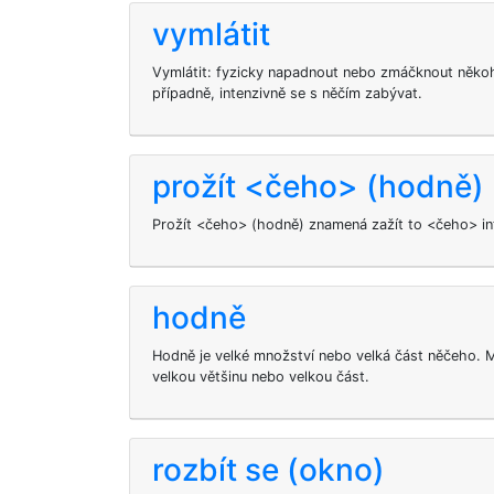
vymlátit
Vymlátit: fyzicky napadnout nebo zmáčknout někoho
případně, intenzivně se s něčím zabývat.
prožít <čeho> (hodně)
Prožít <čeho> (hodně) znamená zažít to <čeho> in
hodně
Hodně je velké množství nebo velká část něčeho.
velkou většinu nebo velkou část.
rozbít se (okno)