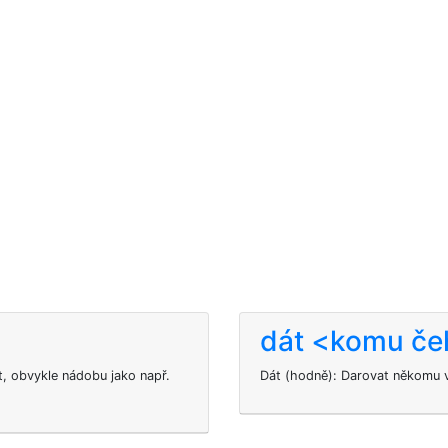
dát <komu če
t, obvykle nádobu jako např.
Dát
(hodně): Darovat někomu v