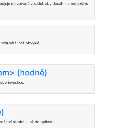
apojuje do závodů vozidel, aby dosáhl co nejlepšího
hem větší než obvyklé.
čem> (hodně)
nebo investice.
ě)
ožství alkoholu, až do opilosti.