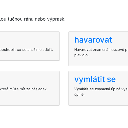
kou tučnou ránu nebo výprask.
havarovat
ochopil, co se snažíme sdělit.
Havarovat znamená nouzově při
plavidlo.
vymlátit se
která může mít za následek
Vymlátit se znamená úplně vysi
úplně.