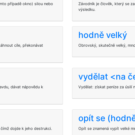
omto případě okno) silou nebo
Závodník je člověk, který se z
výsledku.
hodně velký
áhnout cíle, překonávat
Obrovský, skutečně velký, mno
vydělat <na 
avdu, dávat nápovědu k
Vydělat: získat peníze za úsilí 
opít se (hodn
čímž dojde k jeho destrukci.
Opít se znamená vypít velké mn