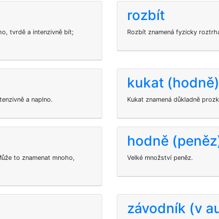
rozbít
, tvrdě a intenzivně bít;
Rozbít znamená fyzicky roztrhat
kukat (hodně
tenzivně a naplno.
Kukat znamená důkladně prozko
hodně (peněz
 Může to znamenat mnoho,
Velké množství peněz.
závodník (v a