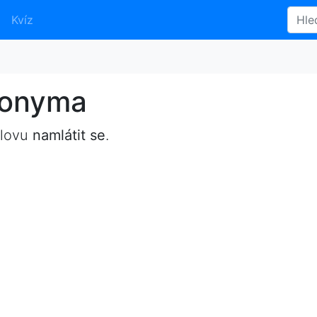
Kvíz
nonyma
slovu
namlátit se
.