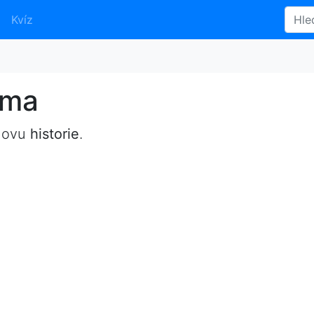
Kvíz
yma
slovu
historie
.