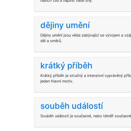
našich cílů a naplnit naše sny.
dějiny umění
Dějiny umění jsou věda zabývající se vývojem a vz
děl a směrů.
krátký příběh
Krátký příběh je stručný a intenzivní vyprávěný př
jeden hlavní motiv.
souběh událostí
Souběh událostí je současné, nebo téměř současné,