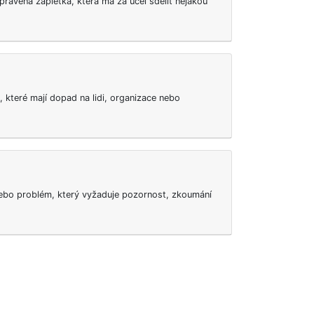
vyprávěná zápletka, která má za účel sdělit nějakou
, které mají dopad na lidi, organizace nebo
 nebo problém, který vyžaduje pozornost, zkoumání