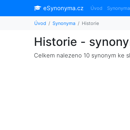
eSynonyma.cz
Úvod
Synonyma
Úvod
Synonyma
Historie
Historie - synon
Celkem nalezeno 10 synonym ke 