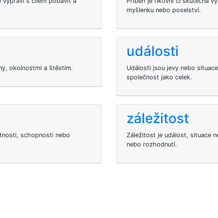
 vypráví s cílem pobavit a
Příběh je fiktivní či skutečná 
myšlenku nebo poselství.
události
iny, okolnostmi a štěstím.
Události jsou jevy nebo situace
společnost jako celek.
záležitost
stnosti, schopnosti nebo
Záležitost je událost, situace
nebo rozhodnutí.