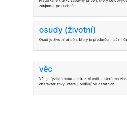
Historka je krátký zábavný příběh, který se obvykle
zaujmout posluchače.
osudy (životní)
Osud je životní příběh, který je předurčen našimi č
věc
Věc je fyzická nebo abstraktní entita, která má vla
charakteristiky, které ji odlišují od ostatních.