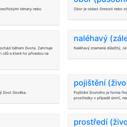
specifickými tématy nebo
Obor je oblast činnosti nebo st
naléhavý (zále
rochází během života. Zahrnuje
Naléhavý znamená důležitý, oka
h cílů a které ho přivedou na
pojištění (živo
í život člověka.
Pojištění životního je forma fi
prostředky v případě úmrtí, n
prostředí (živo