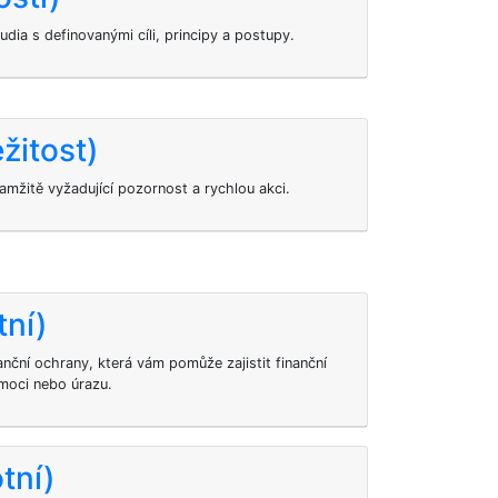
udia s definovanými cíli, principy a postupy.
žitost)
mžitě vyžadující pozornost a rychlou akci.
tní)
nanční ochrany, která vám pomůže zajistit finanční
emoci nebo úrazu.
tní)