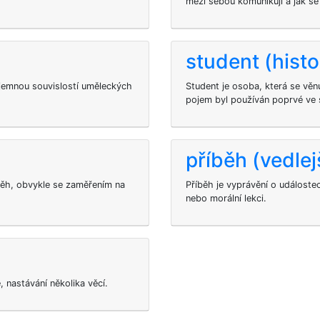
mezi sebou komunikují a jak se 
student (histo
ájemnou souvislostí uměleckých
Student je osoba, která se věn
pojem byl používán poprvé ve 
příběh (vedlej
íběh, obvykle se zaměřením na
Příběh je vyprávění o událoste
nebo morální lekci.
 nastávání několika věcí.