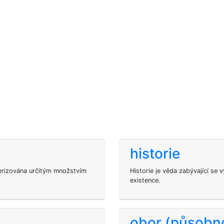
historie
kterizována určitým množstvím
Historie je věda zabývající se
existence.
obor (působno