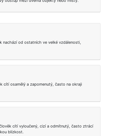
vý odstup mezi dvěma objekty nebo místy.
ěk nachází od ostatních ve velké vzdálenosti,
ěk cítí osamělý a zapomenutý, často na okraji
člověk cítí vyloučený, cizí a odmítnutý, často ztrácí
kou blízkost.