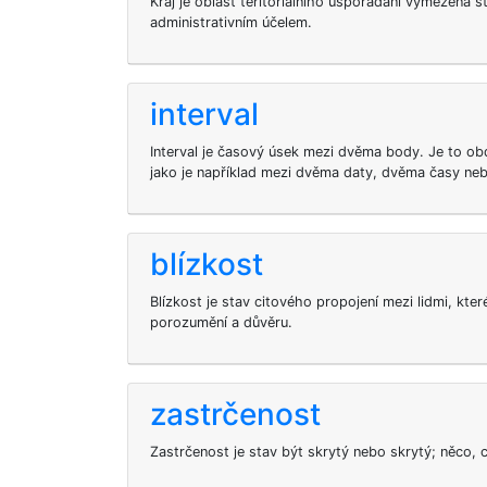
Kraj je oblast teritoriálního uspořádání vymezená 
administrativním účelem.
interval
Interval je časový úsek mezi dvěma body. Je to o
jako je například mezi dvěma daty, dvěma časy ne
blízkost
Blízkost je stav citového propojení mezi lidmi, kte
porozumění a důvěru.
zastrčenost
Zastrčenost je stav být skrytý nebo skrytý; něco, c