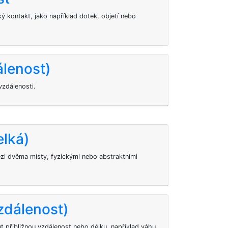
cký kontakt, jako například dotek, objetí nebo
álenost)
vzdálenosti.
elká)
ezi dvěma místy, fyzickými nebo abstraktními
zdálenost)
řibližnou vzdálenost nebo délku, například váhu,