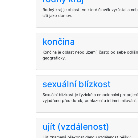
Rodný kraj je oblast, ve které člověk vyrůstal a neb
cítí jako domov.
končina
Končina je oblast nebo území, často od sebe odlišn
geograficky.
sexuální blízkost
Sexuální blízkost je fyzické a emocionální propojení
vyjádřeno přes dotek, pohlazení a intimní milování.
ujít (vzdálenost)
Ujít znamená překonat danou vzdálenost pěšky.