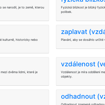
o se narodil, je to země, kterou
Fyzická blízkost je blízký fyzi
polibek.
zaplavat (vzd
é kulturně, historicky nebo
Plavání, aby se dosáhlo určité 
vzdálenost (v
 mezi dvěma lidmi, které je
Vzdálenost je míra oddělení m
objekty.
odhadnout (v
Odhadnout znamená odhadnout p