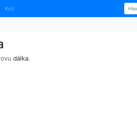
Kvíz
a
slovu
dálka
.