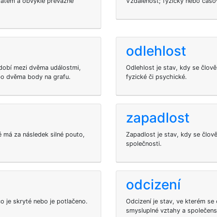
státem a obvykle převážně
Vzdálenost; fyzický nebo časo
odlehlost
bdobí mezi dvěma událostmi,
Odlehlost je stav, kdy se člov
bo dvěma body na grafu.
fyzické či psychické.
zapadlost
ré má za následek silné pouto,
Zapadlost je stav, kdy se člov
společnosti.
odcizení
o je skryté nebo je potlačeno.
Odcizení je stav, ve kterém se 
smysluplné vztahy a společens