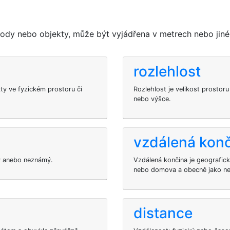
dy nebo objekty, může být vyjádřena v metrech nebo jiné
rozlehlost
y ve fyzickém prostoru či
Rozlehlost je velikost prostor
nebo výšce.
vzdálená kon
ný anebo neznámý.
Vzdálená končina je geografick
nebo domova a obecně jako n
distance