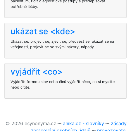
pacientům, řídit diagnostické postupy a předepisovat
potřebné léčby.
ukázat se <kde>
Ukázat se: projevit se, zjevit se, předvést se; ukázat se na
veřejnosti, projevit se se svými názory, nápady.
vyjádřit <co>
Vyjádřit: formou slov nebo činů vyjádřit něco, co si myslíte
nebo cítíte.
© 2026 esynonyma.cz
anika.cz - slovníky
zásady
zpracování osobních údajů
provozovatel