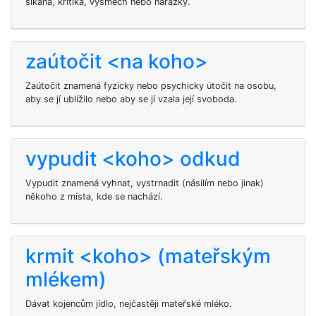
šikana, kritika, výsměch nebo narážky.
zaútočit <na koho>
Zaútočit
znamená fyzicky nebo psychicky útočit na osobu,
aby se jí ublížilo nebo aby se jí vzala její svoboda.
vypudit <koho> odkud
Vypudit znamená vyhnat, vystrnadit (násilím nebo jinak)
někoho z místa, kde se nachází.
krmit <koho> (mateřským
mlékem)
Dávat kojencům jídlo, nejčastěji mateřské mléko.