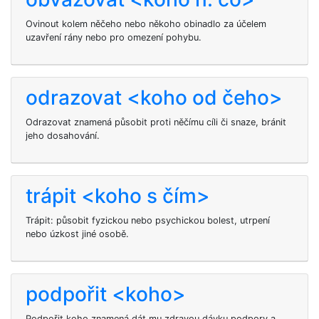
Ovinout kolem něčeho nebo někoho obinadlo za účelem
uzavření rány nebo pro omezení pohybu.
odrazovat <koho od čeho>
Odrazovat znamená působit proti něčímu cíli či snaze, bránit
jeho dosahování.
trápit <koho s čím>
Trápit: působit fyzickou nebo psychickou bolest, utrpení
nebo úzkost jiné osobě.
podpořit <koho>
Podpořit koho znamená dát mu zdravou dávku podpory a