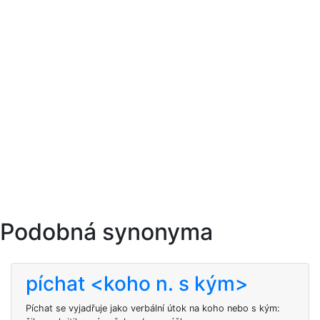
Podobná synonyma
píchat <koho n. s kým>
Píchat se vyjadřuje jako verbální útok na koho nebo s kým: