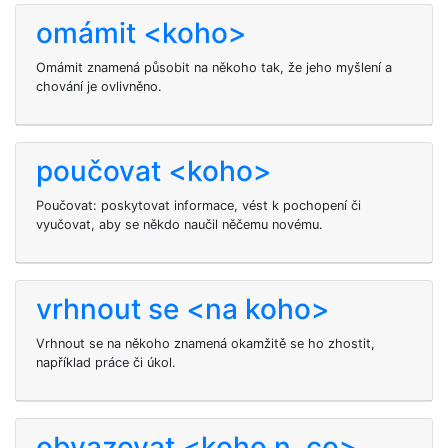
omámit <koho>
Omámit znamená působit na někoho tak, že jeho myšlení a
chování je ovlivněno.
poučovat <koho>
Poučovat: poskytovat informace, vést k pochopení či
vyučovat, aby se někdo naučil něčemu novému.
vrhnout se <na koho>
Vrhnout se na někoho znamená okamžitě se ho zhostit,
například práce či úkol.
obvazovat <koho n. co>