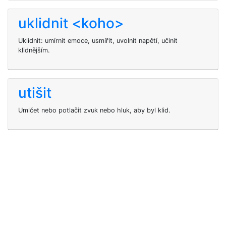
uklidnit <koho>
Uklidnit: umírnit emoce, usmířit, uvolnit napětí, učinit
klidnějším.
utišit
Umlčet nebo potlačit zvuk nebo hluk, aby byl klid.