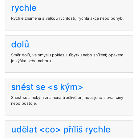
rychle
Rychle znamená s velkou rychlostí, rychlá akce nebo pohyb.
dolů
Směr dolů, ve smyslu poklesu, úbytku nebo snížení; opakem
je výška nebo nahoru.
snést se <s kým>
Snést se s někým znamená trpělivě přijmout jeho slova, činy
nebo postoje.
udělat <co> příliš rychle