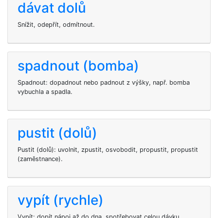
dávat dolů
Snížit, odepřít, odmítnout.
spadnout (bomba)
Spadnout: dopadnout nebo padnout z výšky, např. bomba
vybuchla a spadla.
pustit (dolů)
Pustit (dolů): uvolnit, zpustit, osvobodit, propustit, propustit
(zaměstnance).
vypít (rychle)
Vypít: dopít nápoj až do dna, spotřebovat celou dávku,