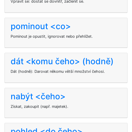
Vpravit se: dostat se dovnitř, začlenit se.
pominout <co>
Pominout je opustit, ignorovat nebo přehlížet.
dát <komu čeho> (hodně)
Dát
(hodně): Darovat někomu větší množství čehosi.
nabýt <čeho>
Získat, zakoupit (např. majetek).
pohled <do čeho>