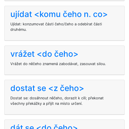
ujídat <komu čeho n. co>
Ujídat: konzumovat části čeho/čeho a odebírat části
druhému.
vrážet <do čeho>
Vrážet do něčeho znamená zabodávat, zasouvat silou.
dostat se <z čeho>
Dostat se: dosáhnout něčeho, dorazit k cíli; překonat
všechny překážky a přijít na místo určení.
dát se <do čeho>