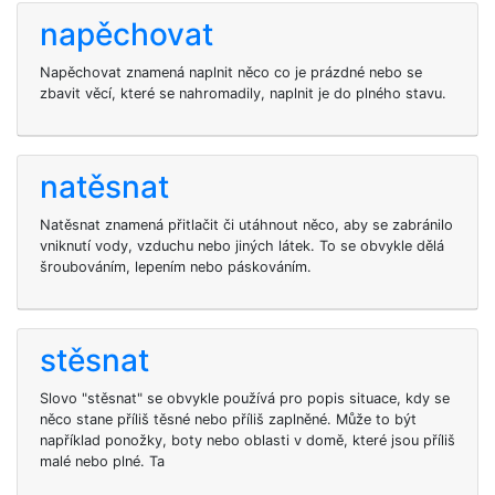
napěchovat
Napěchovat znamená naplnit něco co je prázdné nebo se
zbavit věcí, které se nahromadily, naplnit je do plného stavu.
natěsnat
Natěsnat znamená přitlačit či utáhnout něco, aby se zabránilo
vniknutí vody, vzduchu nebo jiných látek. To se obvykle dělá
šroubováním, lepením nebo páskováním.
stěsnat
Slovo "stěsnat" se obvykle používá pro popis situace, kdy se
něco stane příliš těsné nebo příliš zaplněné. Může to být
například ponožky, boty nebo oblasti v domě, které jsou příliš
malé nebo plné. Ta