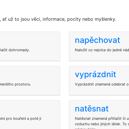
 ať už to jsou věci, informace, pocity nebo myšlenky.
napěchovat
tlačit dohromady.
Naložit co nejvíce do jedné nád
vyprázdnit
menšího prostoru.
Vyprázdnit znamená odebrat ob
natěsnat
ní pro kouření a poté ji
Natěsnat znamená přitlačit či 
vzduchu nebo jiných látek. To