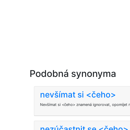
Podobná synonyma
nevšímat si <čeho>
Nevšímat si <čeho> znamená ignorovat, opomíjet 
nezúčastnit se <čeho>