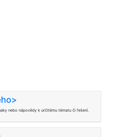
eho>
ky nebo nápovědy k určitému tématu či řešení.
)