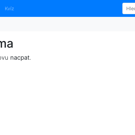
Kvíz
yma
lovu
nacpat
.