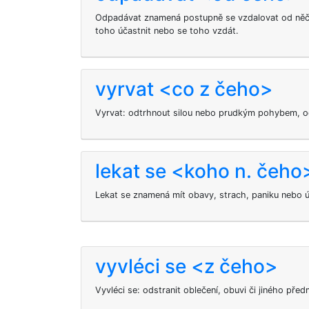
Odpadávat znamená postupně se vzdalovat od něče
toho účastnit nebo se toho vzdát.
vyrvat <co z čeho>
Vyrvat: odtrhnout silou nebo prudkým pohybem, od
lekat se <koho n. čeho
Lekat se znamená mít obavy, strach, paniku nebo 
vyvléci se <z čeho>
Vyvléci se: odstranit oblečení, obuvi či jiného před