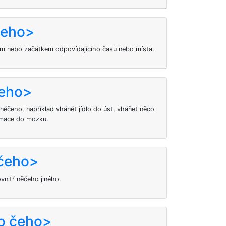
čeho>
 nebo začátkem odpovídajícího času nebo místa.
čeho>
ěčeho, například vhánět jídlo do úst, vháňet něco
rmace do mozku.
 čeho>
vnitř něčeho jiného.
do čeho>