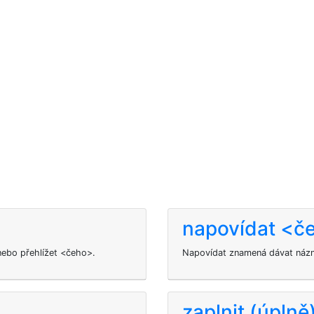
napovídat <č
nebo přehlížet <čeho>.
Napovídat znamená dávat názna
zaplnit (úplně