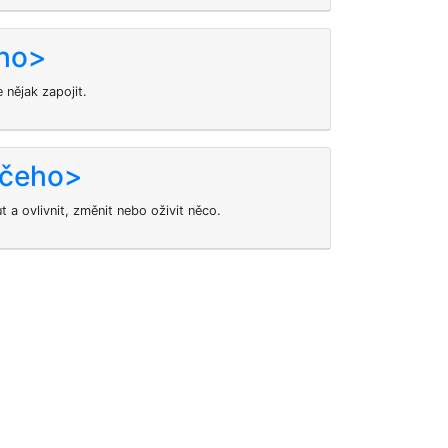
eho>
 nějak zapojit.
<čeho>
a ovlivnit, změnit nebo oživit něco.