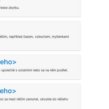
 beze zbytku.
 něčím, například časem, vzduchem, myšlenkami
čeho>
o společně s ostatními nebo se na něm podílet.
čeho>
ebo se mezi něčím zamotat, obvykle do něčeho