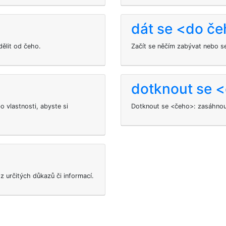
dát se <do č
ělit od čeho.
Začít se něčím zabývat nebo se
dotknout se 
 vlastnosti, abyste si
Dotknout se <čeho>: zasáhnout 
>
 určitých důkazů či informací.