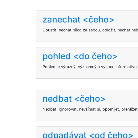
zanechat <čeho>
Opustit, nechat něco za sebou, odložit, nechat ne
pohled <do čeho>
Pohled je výrazný, významný a vysoce informativn
nedbat <čeho>
Nedbat: ignorovat, nevšímat si, opomíjet, přehlížet
odpadávat <od čeho>