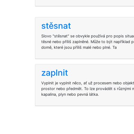
stěsnat
Slovo "stěsnat" se obvykle používá pro popis situac
těsné nebo příliš zaplněné. Může to být například 
domě, které jsou příliš malé nebo plné. Ta
zaplnit
Vyplnit je vyplnit něco, ať už procesem nebo objek
prostor nebo předmět. To lze provádět s různými ma
kapalina, plyn nebo pevná látka.