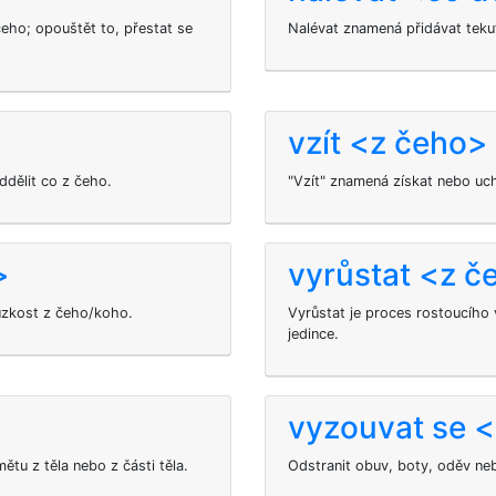
ho; opouštět to, přestat se
Nalévat znamená přidávat teku
vzít <z čeho>
dělit co z čeho.
"Vzít" znamená získat nebo uc
>
vyrůstat <z č
úzkost z čeho/koho.
Vyrůstat je proces rostoucího v
jedince.
vyzouvat se 
mětu z těla nebo z části těla.
Odstranit obuv, boty, oděv neb