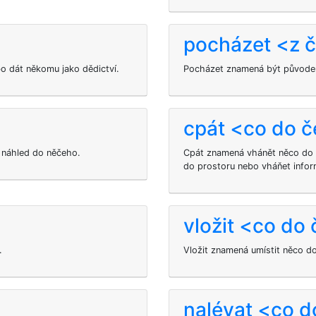
pocházet <z 
bo dát někomu jako dědictví.
Pocházet
znamená být původem
cpát <co do 
í náhled do něčeho.
Cpát znamená vhánět něco do n
do prostoru nebo vháňet info
vložit <co do
.
Vložit znamená umístit něco do
nalévat <co 