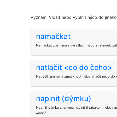
Význam: Vložit nebo vyplnit něco do jiného,
namačkat
Namačkat znamená silně stlačit nebo stisknout, za
natlačit <co do čeho>
Natlačit znamená zmáčknout nebo stlačit něco do 
naplnit (dýmku)
Naplnit dýmku znamená naplnit ji tabákem nebo nápl
zapálit.