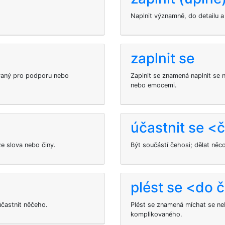
Naplnit významně, do detailu a
zaplnit se
vaný pro podporu nebo
Zaplnit se znamená naplnit se
nebo emocemi.
účastnit se <
e slova nebo činy.
Být součástí čehosi; dělat něc
plést se <do 
 účastnit něčeho.
Plést se znamená míchat se n
komplikovaného.