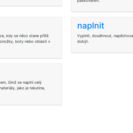
páskováním.
naplnit
e, kdy se něco stane příliš
Vyplnit, dosáhnout, napěchovat,
ponožky, boty nebo oblasti v
dobýt.
tem, čímž se naplní celý
teriály, jako je tekutina,