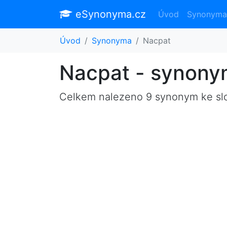
eSynonyma.cz
Úvod
Synonyma
Úvod
Synonyma
Nacpat
Nacpat - synon
Celkem nalezeno 9 synonym ke s