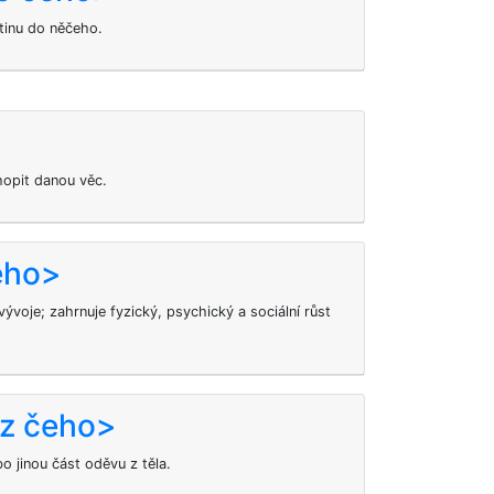
tinu do něčeho.
hopit danou věc.
eho>
ývoje; zahrnuje fyzický, psychický a sociální růst
<z čeho>
o jinou část oděvu z těla.