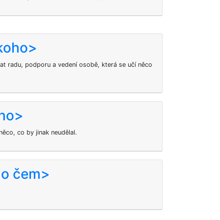
koho>
 radu, podporu a vedení osobě, která se učí něco
oho>
ěco, co by jinak neudělal.
o o čem>