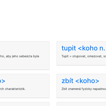
tupit <koho n
ho, aby jeho sebeúcta byla
Tupit = otupovat, omezovat, sni
o>
zbít <koho>
ých charakteristik.
Zbít znamená fyzicky napadnou