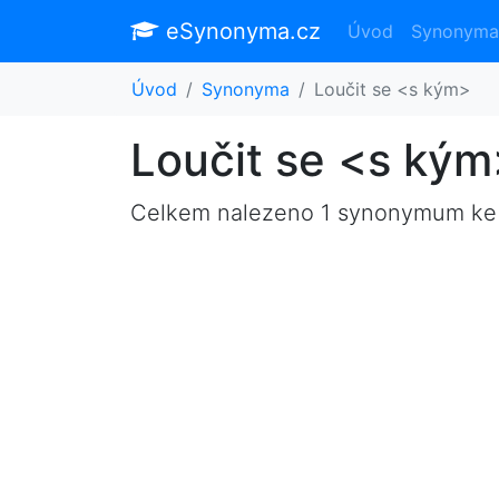
eSynonyma.cz
Úvod
Synonyma
Úvod
Synonyma
Loučit se <s kým>
Loučit se <s ký
Celkem nalezeno 1 synonymum ke