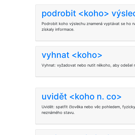
podrobit <koho> výsle
Podrobit koho výslechu znamená vyptávat se ho na
získaly informace.
vyhnat <koho>
Vyhnat: vyžadovat nebo nutit někoho, aby odešel n
uvidět <koho n. co>
Uvidět: spatřit člověka nebo věc pohledem, fyzick
neznámého stavu.