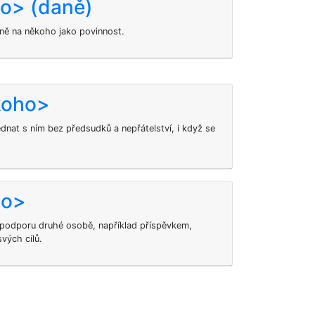
ho> (daně)
aně na někoho jako povinnost.
koho>
nat s ním bez předsudků a nepřátelství, i když se
ho>
podporu druhé osobě, například příspěvkem,
vých cílů.