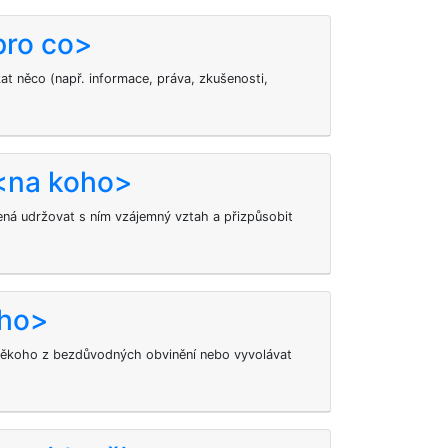
pro co>
kat něco (např. informace, práva, zkušenosti,
 <na koho>
ná udržovat s ním vzájemný vztah a přizpůsobit
oho>
někoho z bezdůvodných obvinění nebo vyvolávat