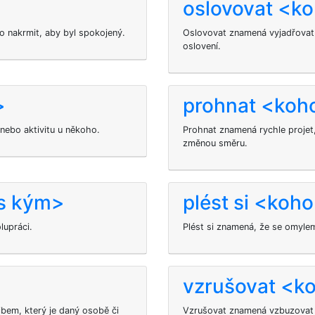
oslovovat <k
o nakrmit, aby byl spokojený.
Oslovovat znamená vyjadřovat s
oslovení.
>
prohnat <koh
 nebo aktivitu u někoho.
Prohnat znamená rychle projet
změnou směru.
s kým>
plést si <koh
olupráci.
Plést si
znamená, že se omylem 
vzrušovat <k
ibem, který je daný osobě či
Vzrušovat
znamená vzbuzovat v