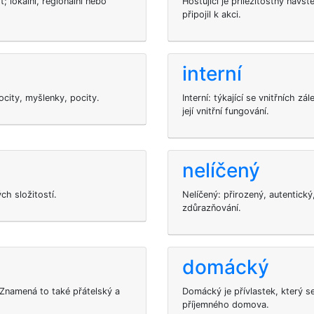
 lokální, regionální nebo
Hostující je příležitostný návš
připojil k akci.
interní
 pocity, myšlenky, pocity.
Interní: týkající se vnitřních z
její vnitřní fungování.
nelíčený
h složitostí.
Nelíčený: přirozený, autentick
zdůrazňování.
domácký
 Znamená to také přátelský a
Domácký je přívlastek, který s
příjemného domova.