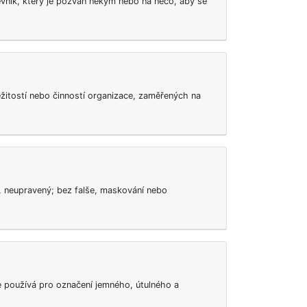
těvník, který je pozván někým nebo na něco, aby se
áležitostí nebo činností organizace, zaměřených na
ý, neupravený; bez falše, maskování nebo
e používá pro označení jemného, útulného a