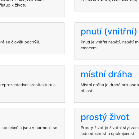
řístup k životu.
pnutí (vnitřní)
eré se člověk odchýlil.
Pnutí je vnitřní napětí, napět
emocemi.
místní dráha
eprezentativní architekturu a
Místní dráha je drahá pro oso
oblasti.
prostý život
 společně a jsou v harmonii se
Prostý život je životní styl za
jednoduchost a spokojenost.