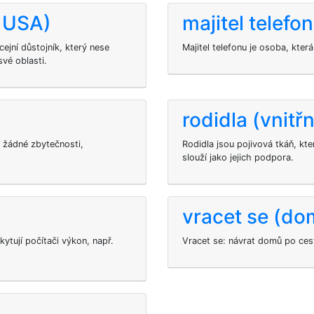
v USA)
majitel telefo
cejní důstojník, který nese
Majitel telefonu je osoba, která 
své oblasti.
rodidla (vnitřn
 žádné zbytečnosti,
Rodidla jsou pojivová tkáň, kt
slouží jako jejich podpora.
vracet se (do
kytují počítači výkon, např.
Vracet se: návrat domů po cest