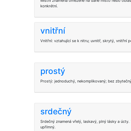
Místní znamená omezené na dané místo nebo oblast;
konkrétní.
vnitřní
Vnitřní: vztahující se k nitru; uvnitř, skrytý, vnitřní
prostý
Prostý: jednoduchý, nekomplikovaný; bez zbytečnýc
srdečný
Srdečný znamená vřelý, laskavý, plný lásky a úcty.
upřímný.