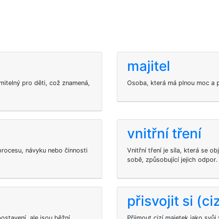
majitel
mitelný pro děti, což znamená,
Osoba, která má plnou moc a p
vnitřní tření
rocesu, návyku nebo činnosti
Vnitřní tření je síla, která se 
sobě, způsobující jejich odpor.
přisvojit si (c
postavení, ale jsou běžní
Přijmout cizí majetek jako svůj 