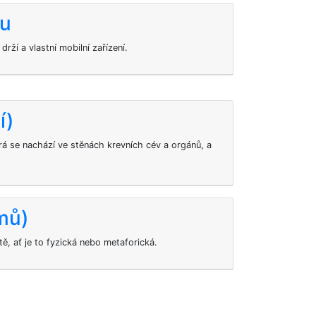
nu
drží a vlastní mobilní zařízení.
í)
erá se nachází ve stěnách krevních cév a orgánů, a
mů)
ě, ať je to fyzická nebo metaforická.