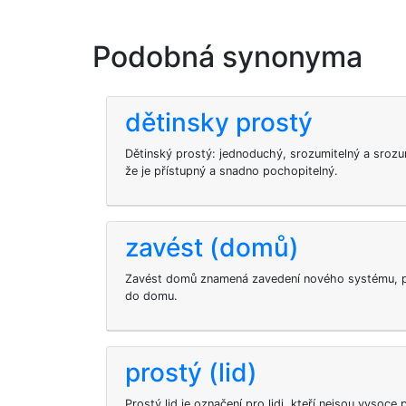
Podobná synonyma
dětinsky prostý
Dětinský prostý: jednoduchý, srozumitelný a srozu
že je přístupný a snadno pochopitelný.
zavést (domů)
Zavést domů znamená zavedení nového systému, p
do domu.
prostý (lid)
Prostý lid je označení pro lidi, kteří nejsou vysoce 