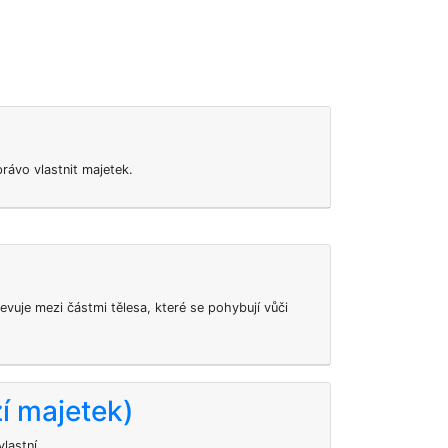
rávo vlastnit majetek.
objevuje mezi částmi tělesa, které se pohybují vůči
izí majetek)
vlastní.