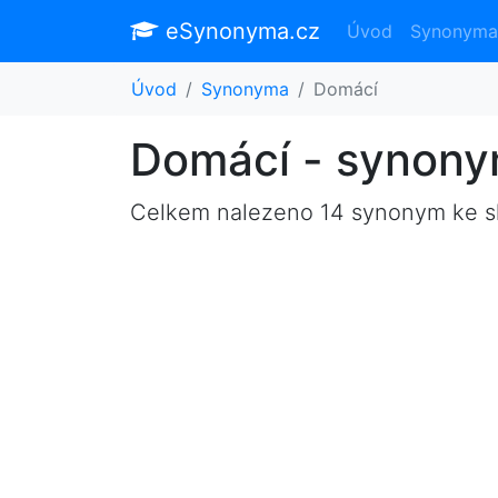
eSynonyma.cz
Úvod
Synonyma
Úvod
Synonyma
Domácí
Domácí - synon
Celkem nalezeno 14 synonym ke 