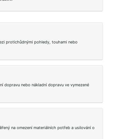
í mezi protichůdnými pohledy, touhami nebo
bní dopravu nebo nákladní dopravu ve vymezené
měřený na omezení materiálních potřeb a usilování o