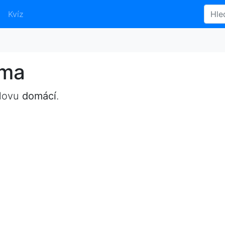
Kvíz
yma
slovu
domácí
.