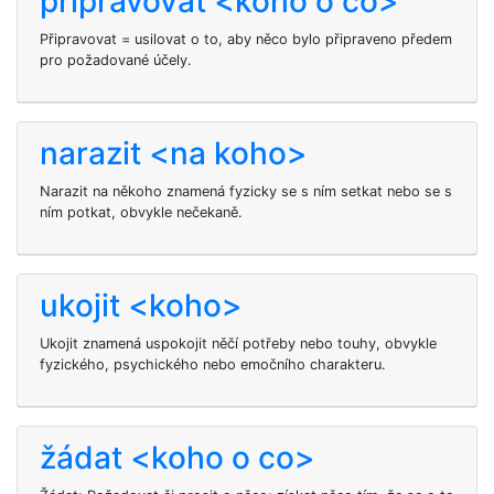
připravovat <koho o co>
Připravovat = usilovat o to, aby něco bylo připraveno předem
pro požadované účely.
narazit <na koho>
Narazit na někoho znamená fyzicky se s ním setkat nebo se s
ním potkat, obvykle nečekaně.
ukojit <koho>
Ukojit znamená uspokojit něčí potřeby nebo touhy, obvykle
fyzického, psychického nebo emočního charakteru.
žádat <koho o co>