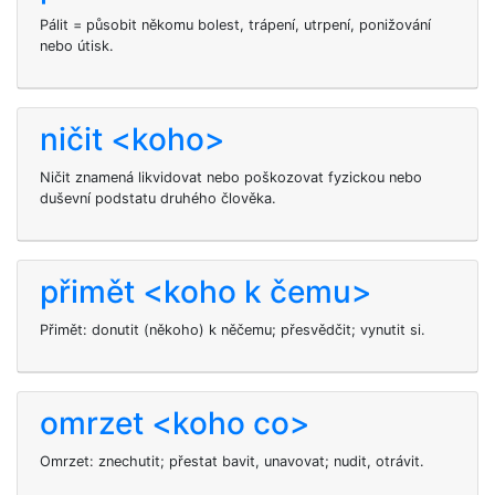
Pálit
= působit někomu bolest, trápení, utrpení, ponižování
nebo útisk.
ničit <koho>
Ničit
znamená likvidovat nebo poškozovat fyzickou nebo
duševní podstatu druhého člověka.
přimět <koho k čemu>
Přimět: donutit (někoho) k něčemu; přesvědčit; vynutit si.
omrzet <koho co>
Omrzet: znechutit; přestat bavit, unavovat; nudit, otrávit.