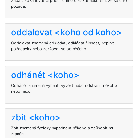
Žádat: Požadovat či prosit o něco; získat něco tím, že se o to
požádá.
oddalovat <koho od koho>
Oddalovat znamená odkládat, odkládat činnost, neplnit
požadavky nebo zdržovat se od něčeho.
odhánět <koho>
Odhánět znamená vyhnat, vyvést nebo odstranit někoho
nebo něco.
zbít <koho>
Zbít znamená fyzicky napadnout někoho a způsobit mu
zranění.