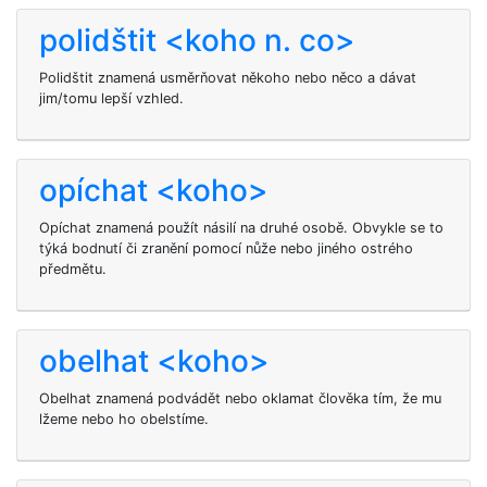
polidštit <koho n. co>
Polidštit znamená usměrňovat někoho nebo něco a dávat
jim/tomu lepší vzhled.
opíchat <koho>
Opíchat znamená použít násilí na druhé osobě. Obvykle se to
týká bodnutí či zranění pomocí nůže nebo jiného ostrého
předmětu.
obelhat <koho>
Obelhat
znamená podvádět nebo oklamat člověka tím, že mu
lžeme nebo ho obelstíme.