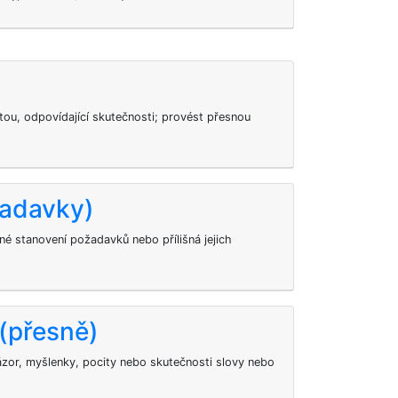
otou, odpovídající skutečnosti; provést přesnou
žadavky)
é stanovení požadavků nebo přílišná jejich
 (přesně)
ázor, myšlenky, pocity nebo skutečnosti slovy nebo