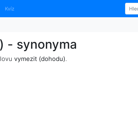
Kvíz
) - synonyma
slovu
vymezit (dohodu)
.