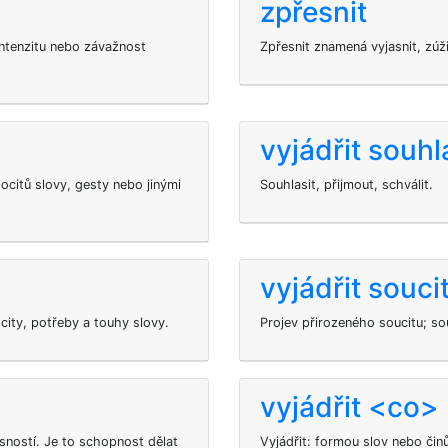
zpřesnit
 intenzitu nebo závažnost
Zpřesnit znamená vyjasnit, zúži
vyjádřit souhl
ocitů slovy, gesty nebo jinými
Souhlasit, přijmout, schválit.
vyjádřit souci
city, potřeby a touhy slovy.
Projev přirozeného soucitu; so
vyjádřit <co>
sností. Je to schopnost dělat
Vyjádřit: formou slov nebo činů 