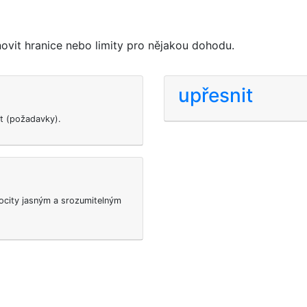
vit hranice nebo limity pro nějakou dohodu.
upřesnit
it (požadavky).
ocity jasným a srozumitelným