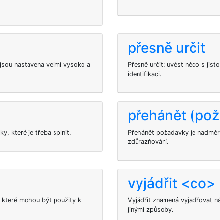
přesně určit
 jsou nastavena velmi vysoko a
Přesně určit: uvést něco s jist
identifikaci.
přehánět (po
, které je třeba splnit.
Přehánět požadavky je nadměrn
zdůrazňování.
vyjádřit <co>
, které mohou být použity k
Vyjádřit znamená vyjadřovat n
jinými způsoby.