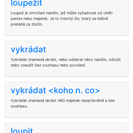
loupežit
Loupež je ohrožení násilím, jež může vyžadovat od oběti
peníze nebo majetek. Je to trestný čin, který se běžně
pokládá za zločin.
vykrádat
Vykrádat znamená ukrást, nebo odebrat něco násilím, odcizit
nebo zneužít bez souhlasu nebo povolení.
vykrádat <koho n. co>
Vykrádat znamená ukrást něčí majetek neoprávněně a bez
souhlasu.
loupit