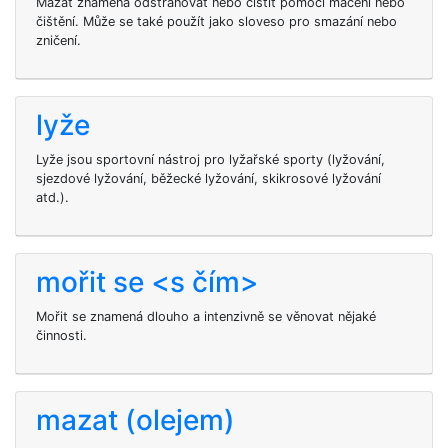
Mazat znamená odstraňovat nebo čistit pomocí máčení nebo
čištění. Může se také použít jako sloveso pro smazání nebo
zničení.
lyže
Lyže jsou sportovní nástroj pro lyžařské sporty (lyžování,
sjezdové lyžování, běžecké lyžování, skikrosové lyžování
atd.).
mořit se <s čím>
Mořit se znamená dlouho a intenzivně se věnovat nějaké
činnosti.
mazat (olejem)