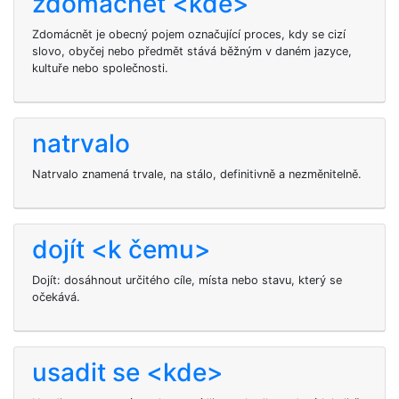
zdomácnět <kde>
Zdomácnět je obecný pojem označující proces, kdy se cizí
slovo, obyčej nebo předmět stává běžným v daném jazyce,
kultuře nebo společnosti.
natrvalo
Natrvalo znamená trvale, na stálo, definitivně a nezměnitelně.
dojít <k čemu>
Dojít: dosáhnout určitého cíle, místa nebo stavu, který se
očekává.
usadit se <kde>