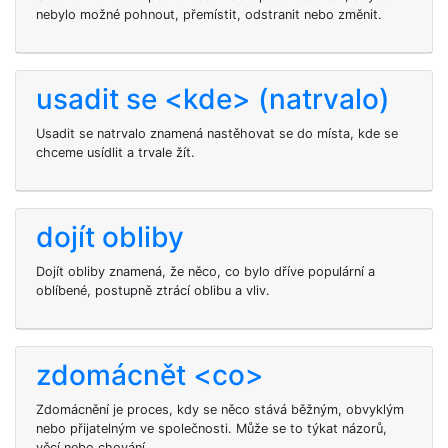
nebylo možné pohnout, přemístit, odstranit nebo změnit.
usadit se <kde> (natrvalo)
Usadit se natrvalo znamená nastěhovat se do místa, kde se
chceme usídlit a trvale žít.
dojít obliby
Dojít obliby znamená, že něco, co bylo dříve populární a
oblíbené, postupně ztrácí oblibu a vliv.
zdomácnět <co>
Zdomácnění je proces, kdy se něco stává běžným, obvyklým
nebo přijatelným ve společnosti. Může se to týkat názorů,
věcí nebo chování.